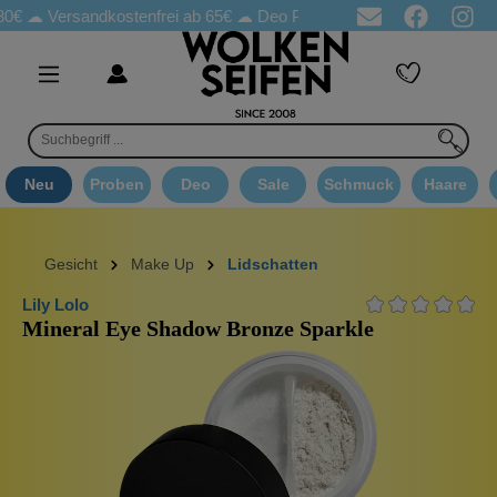
rsandkostenfrei ab 65€
☁ Deo Proben in jeder Bestellung
☁ Goo
Neu
Proben
Deo
Sale
Schmuck
Haare
Gesicht
Make Up
Lidschatten
Lily Lolo
Mineral Eye Shadow Bronze Sparkle