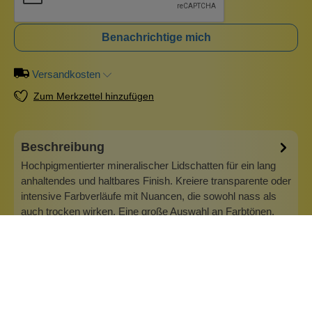
Benachrichtige mich
Versandkosten
Zum Merkzettel hinzufügen
Beschreibung
Hochpigmentierter mineralischer Lidschatten für ein lang
anhaltendes und haltbares Finish. Kreiere transparente oder
intensive Farbverläufe mit Nuancen, die sowohl nass als
auch trocken wirken. Eine große Auswahl an Farbtönen,
erhältlich in reinem losem Puder, die sehr sanft zu den
Augenlidern sind…
Mehr
Info zu Lily Lolo
Lily Lolo ist eine britische Marke für natürliches Mineral-