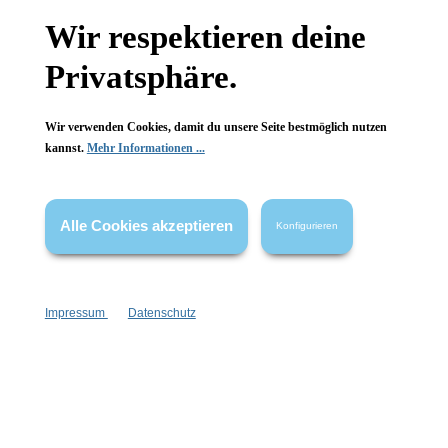
Gesetzliche Informationen
Wir respektieren deine
Wissenswertes
Privatsphäre.
FAQ
Wir verwenden Cookies, damit du unsere Seite bestmöglich nutzen
kannst.
Mehr Informationen ...
Alle Cookies akzeptieren
Konfigurieren
Vertrag widerrufen
* Alle Preise inkl. gesetzl. Mehrwertsteuer zzgl.
Versandkosten
,
wenn nicht anders angegeben.
Impressum
Datenschutz