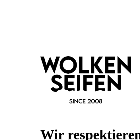
leider vergriffen
Cream Foundation Cashmere
verschmilzt mit der Haut
Wir respektiere
mit Argan- und Jojobaöl
ohne Alkohol