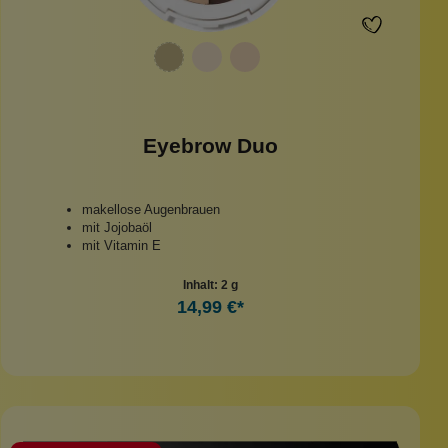
Eyebrow Duo
makellose Augenbrauen
mit Jojobaöl
mit Vitamin E
Inhalt:
2 g
14,99 €*