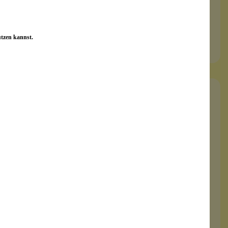
Inhalt:
7 g
24,99 €*
utzen kannst.
leider vergriffen
Cream Foundation Satin