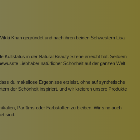
Pinzetten
Pomade
Insektenstiche
Sonnenschutz
Taschen
rscrub
Körperpuder
on Vikki Khan gegründet und nach ihren beiden Schwestern Lisa
urbeutel
Pinsel
Nachfüllpackungen
ile Kultstatus in der Natural Beauty Szene erreicht hat. Seitdem
Haargummis und Spangen
bewusste Liebhaber natürlicher Schönheit auf der ganzen Welt
Rasur
odass du makellose Ergebnisse erzielst, ohne auf synthetische
rn der Schönheit inspiriert, und wir kreieren unsere Produkte
Sonnenschutz
mikalien, Parfüms oder Farbstoffen zu bleiben. Wir sind auch
et sind.