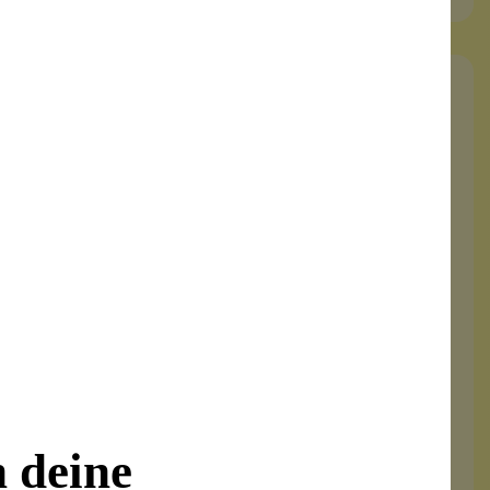
Neu
leider vergriffen
Cream Foundation Cotton
verschmilzt mit der Haut
n deine
mit Argan- und Jojobaöl
ohne Alkohol