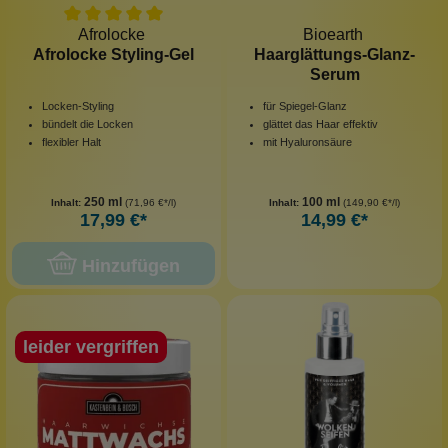
Afrolocke
Bioearth
Afrolocke Styling-Gel
Haarglättungs-Glanz-
Serum
Locken-Styling
für Spiegel-Glanz
bündelt die Locken
glättet das Haar effektiv
flexibler Halt
mit Hyaluronsäure
250 ml
100 ml
Inhalt:
(71,96 €*/l)
Inhalt:
(149,90 €*/l)
17,99 €*
14,99 €*
Hinzufügen
leider vergriffen