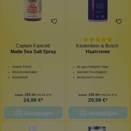
Captain Fawcett
Kastenbein & Bosch
Matte Sea Salt Spray
Haarcreme
mattes Finish
für geschädigtes Haar
Meeresmineralien
spendet Feuchtigkeit
Küstenduft
strukturiert Locken
250 ml
100 ml
Inhalt:
(99,96 €*/l)
Inhalt:
(299,90 €*/l)
24,99 €*
29,99 €*
Hinzufügen
Hinzufügen