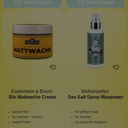
Hinzufügen
Hinzufügen
Kastenbein & Bosch
Wolkenseifen
Bio Mattwachs Cream
Sea Salt Spray Manpower
starker Halt
für griffiges Haar
für Volumen + Struktur
für Volumen
mattes Finish
bei juckender Kopfhaut