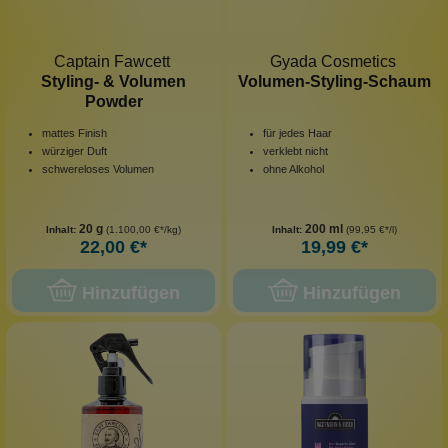
Captain Fawcett
Gyada Cosmetics
Styling- & Volumen
Volumen-Styling-Schaum
Powder
mattes Finish
für jedes Haar
würziger Duft
verklebt nicht
schwereloses Volumen
ohne Alkohol
20 g
200 ml
Inhalt:
(1.100,00 €*/kg)
Inhalt:
(99,95 €*/l)
22,00 €*
19,99 €*
Hinzufügen
Hinzufügen