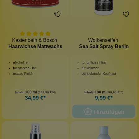
Kastenbein & Bosch
Wolkenseifen
Haarwichse Mattwachs
Sea Salt Spray Berlin
alkoholfrei
für griffiges Haar
für starken Halt
für Volumen
mattes Finish
bei juckender Kopfhaut
100 ml
100 ml
Inhalt:
(349,90 €*/l)
Inhalt:
(99,90 €*/l)
34,99 €*
9,99 €*
Hinzufügen