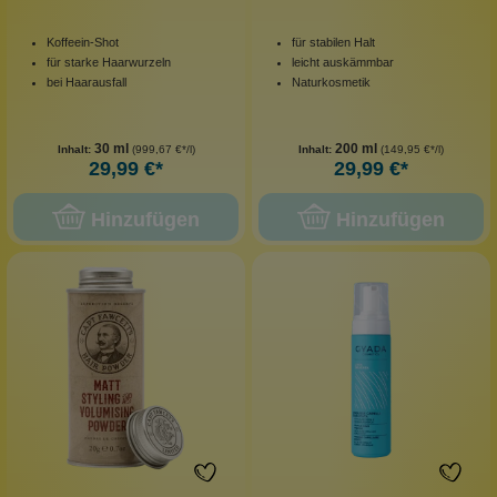
Koffeein-Shot
für stabilen Halt
für starke Haarwurzeln
leicht auskämmbar
bei Haarausfall
Naturkosmetik
30 ml
200 ml
Inhalt:
(999,67 €*/l)
Inhalt:
(149,95 €*/l)
29,99 €*
29,99 €*
Hinzufügen
Hinzufügen