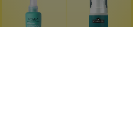
Gyada Cosmetics
Kastenbein & Bosch
Volumenspray
Bio Haargel
Vegan
für jedes Haar
alkoholfrei
zitrischer Frische-Duft
feine Haarstruktur
mit Chia-Extrakt
125 ml
100 ml
Inhalt:
(143,92 €*/l)
Inhalt:
(249,90 €*/l)
17,99 €*
24,99 €*