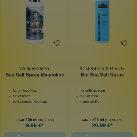
Wolkenseifen
Kastenbein & Bosch
Sea Salt Spray Masculine
Bio Sea Salt Spray
für griffiges Haar
für griffiges Haar
für Volumen
für Volumen
bei juckender Kopfhaut
maritimer Duft
100 ml
200 ml
Inhalt:
(99,90 €*/l)
Inhalt:
(104,95 €*/l)
9,99 €*
20,99 €*