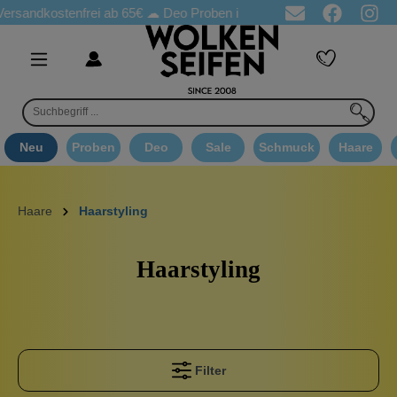
stenfrei ab 65€
☁ Deo Proben in jeder Bestellung
☁ Goodie A
Neu
Proben
Deo
Sale
Schmuck
Haare
Haare
Haarstyling
Haarstyling
Filter