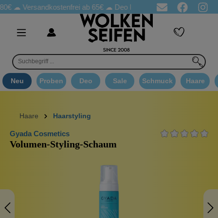
Versandkostenfrei ab 65€
☁ Deo Proben in jeder Bestellung
☁ 
Neu
Proben
Deo
Sale
Schmuck
Haare
Haare
Haarstyling
Gyada Cosmetics
Volumen-Styling-Schaum