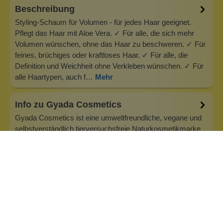
Beschreibung
Styling-Schaum für Volumen - für jedes Haar geeignet.
Pflegt das Haar mit Aloe Vera. ✓ Für alle, die sich mehr
Volumen wünschen, ohne das Haar zu beschweren. ✓ Für
feines, brüchiges oder kraftloses Haar. ✓ Für alle, die
Definition und Weichheit ohne Verkleben wünschen. ✓ Für
alle Haartypen, auch f…
Mehr
Info zu Gyada Cosmetics
Gyada Cosmetics ist eine umweltfreundliche, vegane und
selbstverständlich tierversuchsfreie Naturkosmetikmarke
aus Italien. Gyadas Mission ist einfach und
klar:Hochleistungskosmetik unter Verwendung
ausschließlich natürlicher Formulierungen anzubieten. Um
ein qualitativ hochwertiges Produkt zu er…
Inhaltsstoffe