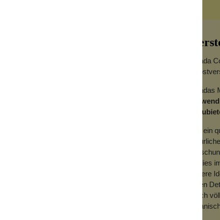
Herst
Gyada Co
selbstver
Gyadas Mi
ave-In) wurde für das Styling von krausem,
Verwendu
glattes als auch lockigiges Haar geeignet.
anzubiet
kt pflegend und antistatisch. Es wirkt dem
Um ein qu
hweren. Darüber hinaus erzeugt es einen
natürlich
Einflüssen.
Forschun
ist dies 
in die Hände, um es dann in den Längen zu
unsere Id
te, handtuchtrockene Haar geben.
guten Det
durch völ
organisch