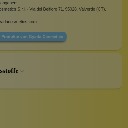
rangaben:
metics S.r.l. - Via dei Belfiore 71, 95028, Valverde (CT),
yadacosmetics.com
e Produkte von Gyada Cosmetics
sstoffe