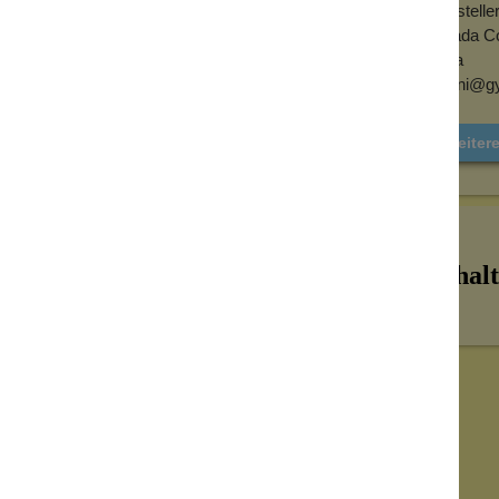
Herstelle
Gyada Cos
Italia
ordini@g
Weiter
Inhalt
Haar
es Haar