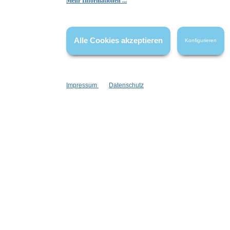
Mehr Informationen ...
Die Bewertungen werden vor ihrer Veröffentlichung nicht auf ihre
Echtheit überprüft. Sie können daher auch von Verbrauchern stammen,
die die bewerteten Produkte tatsächlich gar nicht erworben/genutzt
haben.
Alle Cookies akzeptieren
Konfigurieren
Impressum
Datenschutz