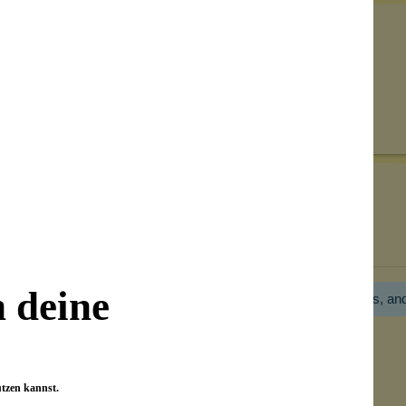
Senden
on unseren Kunden beantwortet werden.
Bewertungen nur in der aktuellen Sprache anzeigen.
n deine
Hier gibt es noch gar keine Bewertung! Bitte hilf uns, an
utzen kannst.