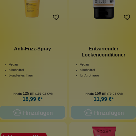
Anti-Frizz-Spray
Entwirrender
Lockenconditioner
Vegan
Vegan
alkoholfrei
alkoholfrei
blondiertes Haar
für Afrohaare
125 ml
150 ml
Inhalt:
(151,92 €*/l)
Inhalt:
(79,93 €*/l)
18,99 €*
11,99 €*
Hinzufügen
Hinzufügen