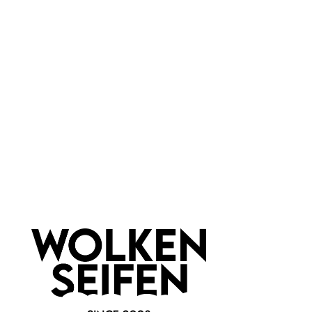
Locken-Spray Leave In Anti-
Lockenkamm Horn
Frizz
fingerbreit 16 cm
Vegan
für Locken
alkoholfrei
für Afrohaar
für Afrohaare
zum Entwirren
125 ml
1 Stück
Inhalt:
(135,92 €*/l)
Inhalt:
16,99 €*
28,99 €*