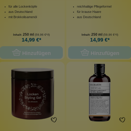
für alle Lockenköpfe
reichhaltige Pflegeformel
aus Deutschland
für krause Haare
mit Brokkolisamenöl
aus Deutschland
250 ml
250 ml
Inhalt:
(59,96 €*/l)
Inhalt:
(59,96 €*/l)
14,99 €*
14,99 €*
Hinzufügen
Hinzufügen