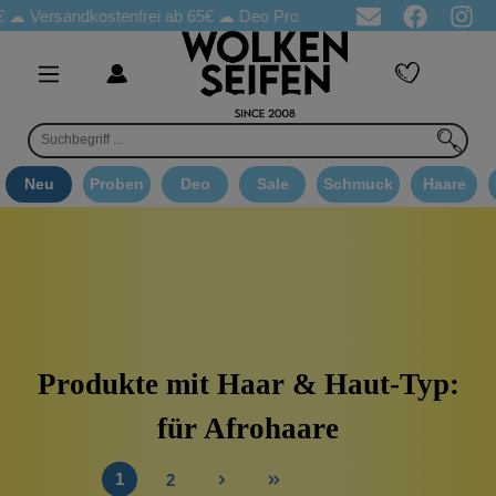
Versandkostenfrei ab 65€
☁ Deo Proben in jeder Bestellung
☁ G
Neu
Proben
Deo
Sale
Schmuck
Haare
Produkte mit Haar & Haut-Typ:
für Afrohaare
1
2