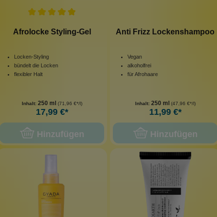
Afrolocke Styling-Gel
Anti Frizz Lockenshampoo
Locken-Styling
Vegan
bündelt die Locken
alkoholfrei
flexibler Halt
für Afrohaare
250 ml
250 ml
Inhalt:
(71,96 €*/l)
Inhalt:
(47,96 €*/l)
17,99 €*
11,99 €*
Hinzufügen
Hinzufügen