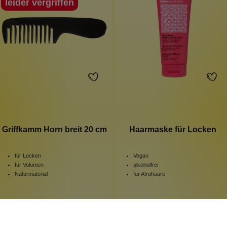
leider vergriffen
Griffkamm Horn breit 20 cm
Haarmaske für Locken
für Locken
Vegan
für Volumen
alkoholfrei
Naturmaterial
für Afrohaare
1 Stück
200 ml
Inhalt:
Inhalt:
(99,95 €*/l)
25,99 €*
19,99 €*