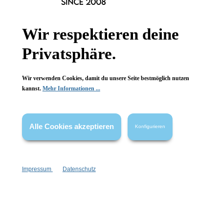
Hinzufügen
Hinzufügen
Wir respektieren deine
Privatsphäre.
Wir verwenden Cookies, damit du unsere Seite bestmöglich nutzen
kannst.
Mehr Informationen ...
Alle Cookies akzeptieren
Konfigurieren
Impressum
Datenschutz
Modellierender Styling-
Modellierendes Locken-Gel
Schaum für Locken
für definierte Locken
Vegan
erzeugt Glanz
alkoholfrei
Anti-Frizz-Effekt