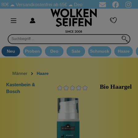
☁
Versandkostenfrei ab 65€
☁ Deo Proben in jeder Bestellung
☁ 
Neu
Proben
Deo
Sale
Schmuck
Haare
Männer
Haare
Kastenbein &
Bio Haargel
Bosch