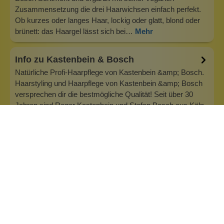
Zusammensetzung die drei Haarwichsen einfach perfekt.
Ob kurzes oder langes Haar, lockig oder glatt, blond oder
brünett: das Haargel lässt sich bei…
Mehr
Info zu Kastenbein & Bosch
Natürliche Profi-Haarpflege von Kastenbein &amp; Bosch.
Haarstyling und Haarpflege von Kastenbein &amp; Bosch
versprechen dir die bestmögliche Qualität! Seit über 30
Jahren sind Roger Kastenbein und Stefan Bosch aus Köln
als Friseure aktiv. Auf der Suche nach biologischer
Haarpflege, die konventio…
Inhaltsstoffe
Bewertungen (0)
Fragen & Antworten (0)