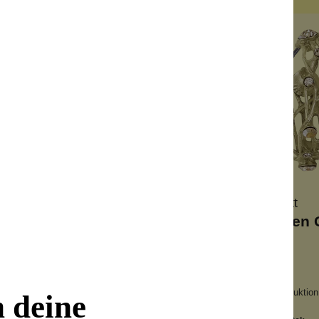
Konplott
Konplott
issima Ohrring 16
Cages Creolen 
ße Leuchtkraft
Große Leuchtkraft
dgefertigt
Handgefertigt
Brisur
Keine Massenproduktion
n deine