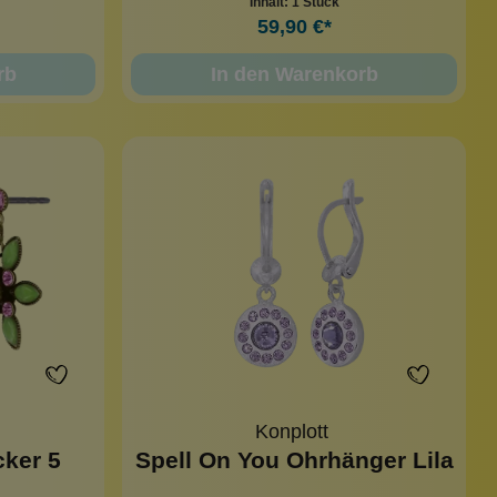
Inhalt:
1 Stück
59,90 €*
rb
In den Warenkorb
Konplott
cker 5
Spell On You Ohrhänger Lila