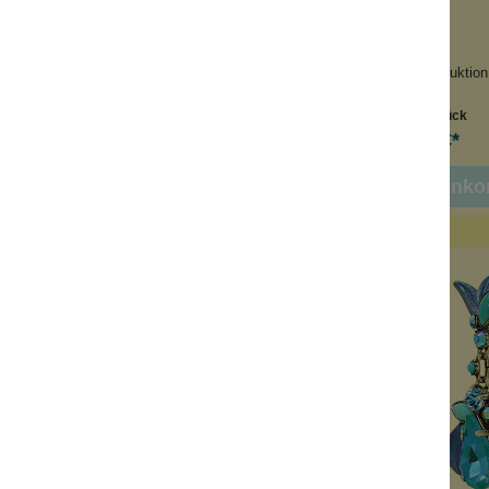
ahlende Farben
Perlen + Kristalle
dgefertigt
Handgefertigt
pielt elegant
Keine Massenproduktion
Inhalt:
1 Stück
Inhalt:
1 Stück
39,90 €*
49,90 €*
n den Warenkorb
In den Warenko