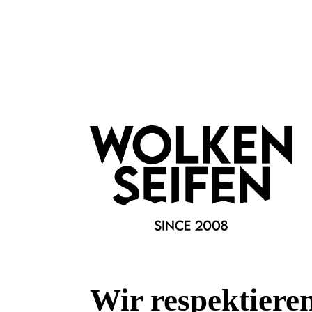
Konplott
Donutissima Ohrstecker 27
Donut
Große Leuchtkraft
Gro
Handgefertigt
Han
Keine Massenproduktion
mit 
Wir respektiere