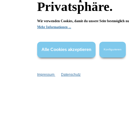
Inhalt:
1 Stück
Privatsphäre.
29,90 €*
In den Warenkorb
I
Wir verwenden Cookies, damit du unsere Seite bestmöglich n
Mehr Informationen ...
Alle Cookies akzeptieren
Konfigurieren
Impressum
Datenschutz
Konplott
Water Cascade Ohrstecker
Daisy L
13