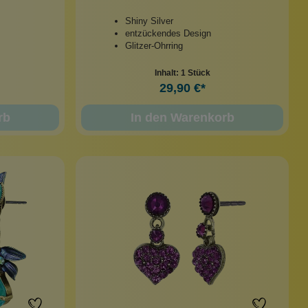
Shiny Silver
entzückendes Design
Glitzer-Ohrring
Inhalt:
1 Stück
29,90 €*
rb
In den Warenkorb