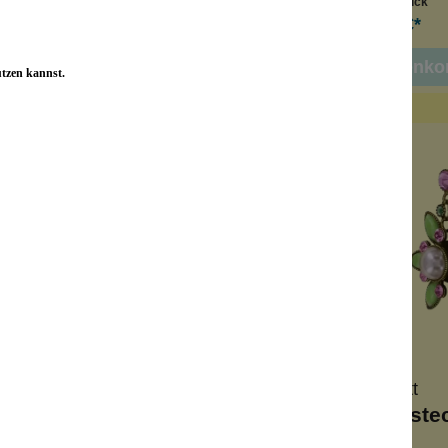
Inhalt:
1 Stück
Inhalt:
1 Stück
19,90 €*
59,90 €*
n den Warenkorb
In den Warenko
utzen kannst.
Konplott
Konplott
ove Ohrstecker Pink
Margarita Ohrste
2