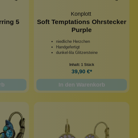
Konplott
rring 5
Soft Temptations Ohrstecker
Purple
niedliche Herzchen
Handgefertigt
dunkel-lila Glitzersteine
Inhalt:
1 Stück
39,90 €*
rb
In den Warenkorb