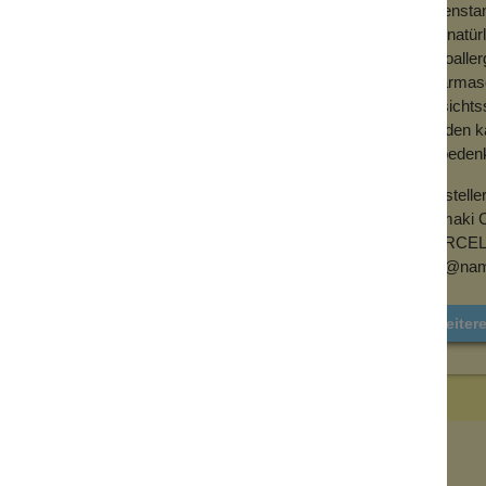
erden.
So ensta
Die natür
hypoaller
Haarmasc
Gesichts
werden k
Unbedenk
Herstelle
Namaki C
MARCEL-
info@nam
Weiter