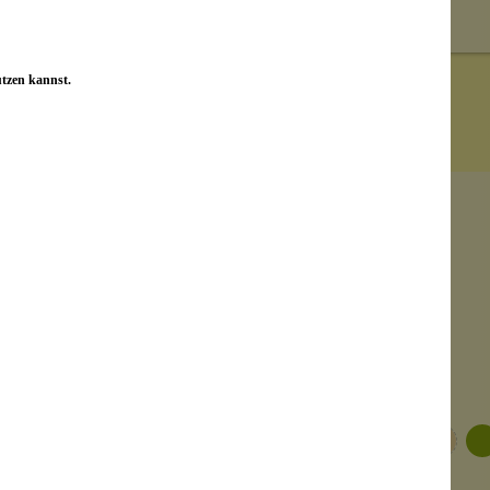
utzen kannst.
+
4