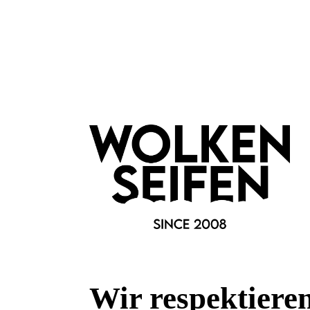
Deine Frage kann entweder von uns, von Herstellern oder v
Bewertungen
0 von 0 Bewertungen
Begeistert? Dann los!
Wir freuen uns über deine Bewertung. Damit hilfst du uns,
auch Andere zu begeistern.
Hier Bewertung abgeben
Die Bewertungen werden vor ihrer Veröffentlichung nicht auf ihre
Wir respektiere
Echtheit überprüft. Sie können daher auch von Verbrauchern stammen,
die die bewerteten Produkte tatsächlich gar nicht erworben/genutzt