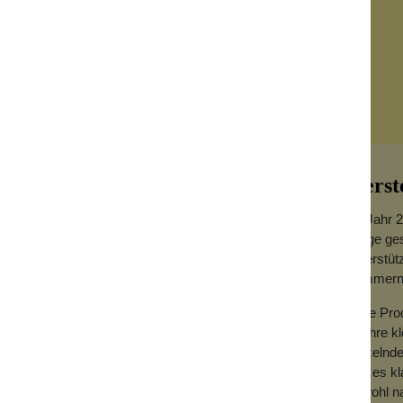
Herst
Im Jahr 2
Frage ges
unterstüt
kümmern
eber von den Nägeln wieder abziehen. Du
Viele Pro
ohl er wasserbasiert ist, verschwindet er
für ihre 
kritzelnd
war es kl
alate, Toluol, Kampfer oder Nanopartikel
sowohl nat