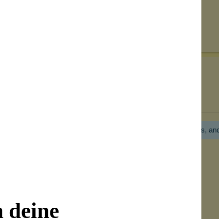
Senden
on unseren Kunden beantwortet werden.
Bewertungen nur in der aktuellen Sprache anzeigen.
Hier gibt es noch gar keine Bewertung! Bitte hilf uns, an
n deine