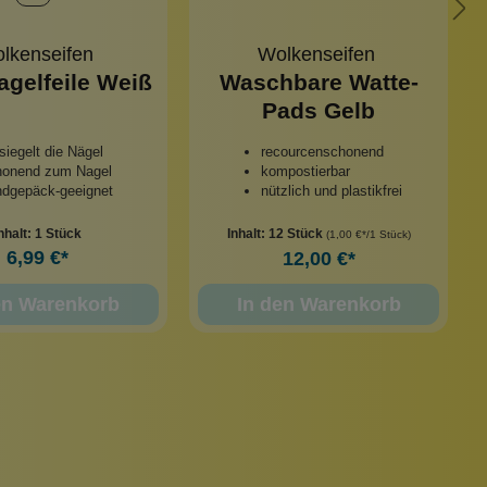
lkenseifen
Wolkenseifen
agelfeile Weiß
Waschbare Watte-
Pads Gelb
siegelt die Nägel
recourcenschonend
honend zum Nagel
kompostierbar
ndgepäck-geeignet
nützlich und plastikfrei
nhalt:
1 Stück
Inhalt:
12 Stück
(1,00 €*/1 Stück)
6,99 €*
12,00 €*
en Warenkorb
In den Warenkorb