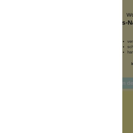
ct
Wolkenseifen
Wo
 Blau
Glas-Nagelfeile Weiß
Glas-N
rodukt
versiegelt die Nägel
ver
bar
schonend zum Nagel
sc
produkte
handgepäck-geeignet
ha
k
Inhalt:
1 Stück
I
6,99 €*
nkorb
In den Warenkorb
In d