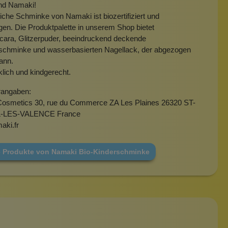
nd Namaki!
liche Schminke von Namaki ist biozertifiziert und
gen. Die Produktpalette in unserem Shop bietet
ara, Glitzerpuder, beeindruckend deckende
schminke und wasserbasierten Nagellack, der abgezogen
ann.
lich und kindgerecht.
rangaben:
osmetics 30, rue du Commerce ZA Les Plaines 26320 ST-
LES-VALENCE France
aki.fr
e Produkte von Namaki Bio-Kinderschminke