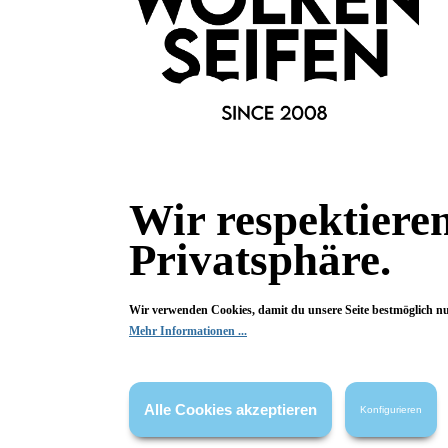
Bio-Kindernagellack Perlweiß
Bio-Ki
05
Vegan
Vega
alkoholfrei
alkoh
Wir respektiere
Inhalt:
7.5 ml
Privatsphäre.
7,99 €*
In den Warenkorb
In
Wir verwenden Cookies, damit du unsere Seite bestmöglich n
Mehr Informationen ...
Alle Cookies akzeptieren
Konfigurieren