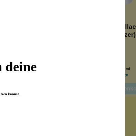
ndernagellack Pink
Bio-Kindernagellac
Glitter 21
20 (Glitzer)
n
Vegan
olfrei
alkoholfrei
n deine
Inhalt:
7.5 ml
Inhalt:
7.5 ml
7,99 €*
7,99 €*
 den Warenkorb
In den Warenk
utzen kannst.