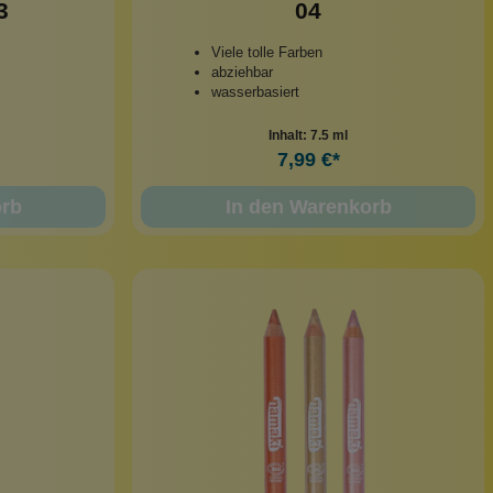
3
04
Viele tolle Farben
abziehbar
wasserbasiert
Inhalt:
7.5 ml
7,99 €*
orb
In den Warenkorb