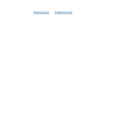
Impressum
Datenschutz
Informationen
Gesetzliche
Blog
Datenschutz
Versandinformationen
AGB
Kontakt
Widerrufsrech
Cookie Einstellungen
Impressum
Zahlungsinformationen
Informatione
Newsletter