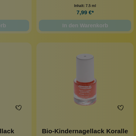
Inhalt:
7.5 ml
7,99 €*
orb
In den Warenkorb
llack
Bio-Kindernagellack Koralle