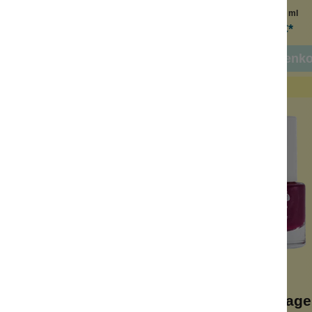
Inhalt:
7.5 ml
Inhalt:
7.5 ml
7,99 €*
7,99 €*
 den Warenkorb
In den Warenk
ernagellack Gold 01
Bio-Kindernage