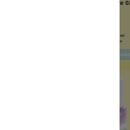
(21)
Himbeere 0
n
Vegan
olfrei
alkoholfrei
Inhalt:
7.5 ml
Inhalt:
7.5 ml
7,99 €*
7,99 €*
 den Warenkorb
In den Warenk