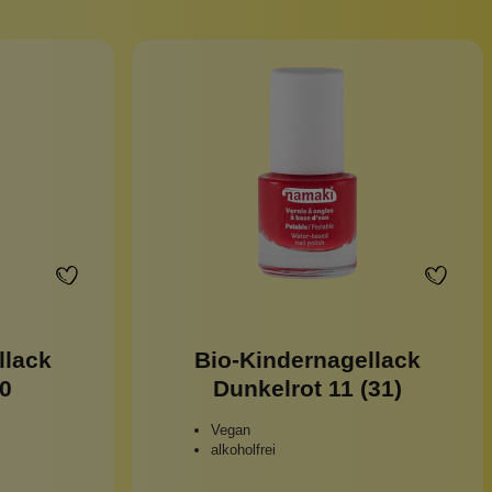
Pinzetten
Pomade
Insektenstiche
Sonnenschutz
Taschen
rscrub
Körperpuder
urbeutel
Pinsel
Nachfüllpackungen
Haargummis und Spangen
Rasur
llack
Bio-Kindernagellack
Sonnenschutz
0
Dunkelrot 11 (31)
Vegan
alkoholfrei