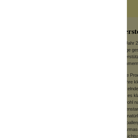
)
Herst
Im Jahr 2
Frage ges
unterstüt
kümmern
eber von den Nägeln wieder abziehen. Du
ohl er wasserbasiert ist, verschwindet er
Viele Pro
für ihre 
kritzelnd
alate, Toluol, Kampfer oder Nanopartikel
war es kl
erden.
sowohl nat
So ensta
Die natür
hypoaller
Haarmasc
Gesichts