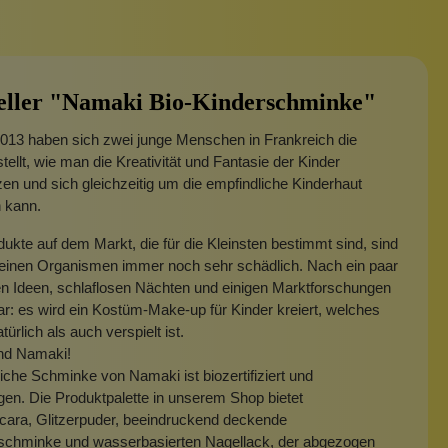
eller "Namaki Bio-Kinderschminke"
013 haben sich zwei junge Menschen in Frankreich die
tellt, wie man die Kreativität und Fantasie der Kinder
zen und sich gleichzeitig um die empfindliche Kinderhaut
 kann.
dukte auf dem Markt, die für die Kleinsten bestimmt sind, sind
kleinen Organismen immer noch sehr schädlich. Nach ein paar
en Ideen, schlaflosen Nächten und einigen Marktforschungen
ar: es wird ein Kostüm-Make-up für Kinder kreiert, welches
ürlich als auch verspielt ist.
nd Namaki!
liche Schminke von Namaki ist biozertifiziert und
gen. Die Produktpalette in unserem Shop bietet
ara, Glitzerpuder, beeindruckend deckende
schminke und wasserbasierten Nagellack, der abgezogen