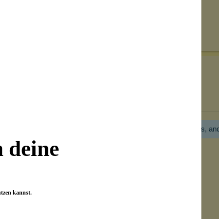
Senden
on unseren Kunden beantwortet werden.
Bewertungen nur in der aktuellen Sprache anzeigen.
Hier gibt es noch gar keine Bewertung! Bitte hilf uns, an
n deine
utzen kannst.