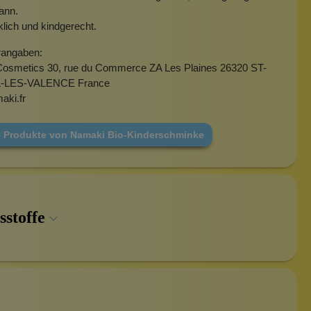
ann.
lich und kindgerecht.
rangaben:
osmetics 30, rue du Commerce ZA Les Plaines 26320 ST-
LES-VALENCE France
aki.fr
e Produkte von Namaki Bio-Kinderschminke
sstoffe