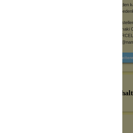
werden k
Unbedenk
Herstelle
Namaki C
MARCEL-
info@nam
Weiter
Inhalt