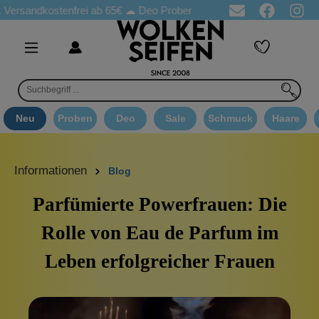
andkostenfrei ab 65€
☁ Deo Proben in jeder Bestellung
☁ Good
Neu
Proben
Deo
Sale
Schmuck
Haare
Informationen
Blog
Parfümierte Powerfrauen: Die
Rolle von Eau de Parfum im
Leben erfolgreicher Frauen