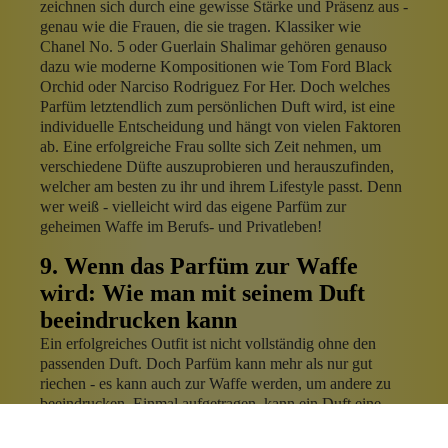
zeichnen sich durch eine gewisse Stärke und Präsenz aus -
genau wie die Frauen, die sie tragen. Klassiker wie
Chanel No. 5 oder Guerlain Shalimar gehören genauso
dazu wie moderne Kompositionen wie Tom Ford Black
Orchid oder Narciso Rodriguez For Her. Doch welches
Parfüm letztendlich zum persönlichen Duft wird, ist eine
individuelle Entscheidung und hängt von vielen Faktoren
ab. Eine erfolgreiche Frau sollte sich Zeit nehmen, um
verschiedene Düfte auszuprobieren und herauszufinden,
welcher am besten zu ihr und ihrem Lifestyle passt. Denn
wer weiß - vielleicht wird das eigene Parfüm zur
geheimen Waffe im Berufs- und Privatleben!
9. Wenn das Parfüm zur Waffe
wird: Wie man mit seinem Duft
beeindrucken kann
Ein erfolgreiches Outfit ist nicht vollständig ohne den
passenden Duft. Doch Parfüm kann mehr als nur gut
riechen - es kann auch zur Waffe werden, um andere zu
beeindrucken. Einmal aufgetragen, kann ein Duft eine
Person sofort attraktiver und selbstbewusster wirken
lassen. Das Geheimnis liegt darin, den richtigen Duft für