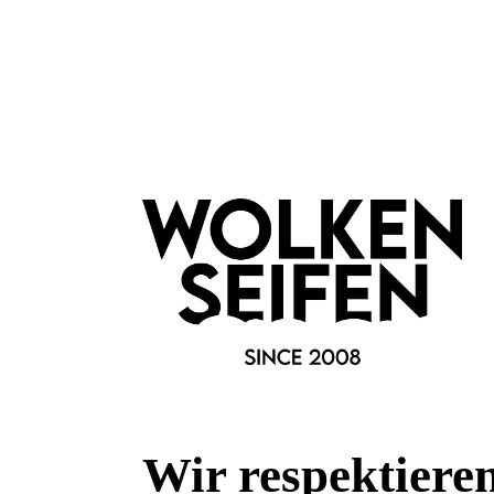
Vegan
Marke:
Wolkenseifen
Material:
Glas
Wir respektiere