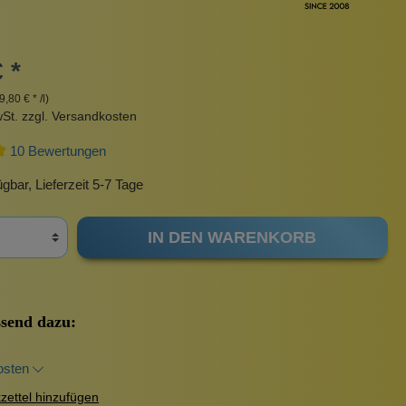
Pinzetten
Pomade
Insektenstiche
Sonnenschutz
 *
Taschen
9,80 € * /l)
rscrub
Körperpuder
wSt. zzgl. Versandkosten
urbeutel
Pinsel
10 Bewertungen
Nachfüllpackungen
Haargummis und Spangen
gbar, Lieferzeit 5-7 Tage
Rasur
IN DEN WARENKORB
Sonnenschutz
send dazu:
osten
ettel hinzufügen