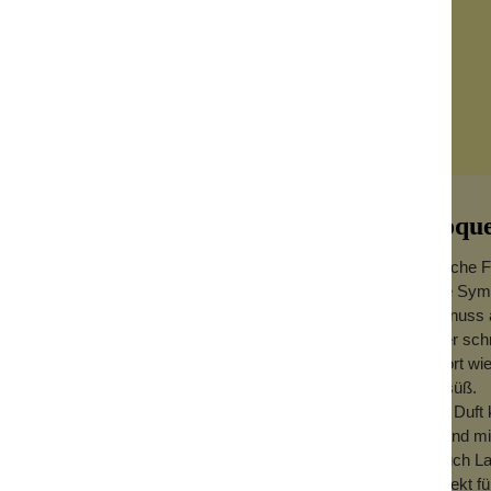
Coque
Frische F
eine Symb
Walnuss a
einer sch
sofort wi
zu süß.
 Blumen eine Symbiose ein. Der Duft ist mit
Der Duft 
et einen Tick Bourbonvanille. Manch einer
Abend mit
m, nicht schwer und nicht zu süß. Lasse
Hauch Lav
perfekt 