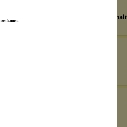
Inhalt
utzen kannst.
Senden
on unseren Kunden beantwortet werden.
Bewertungen nur in der aktuellen Sprache anzeigen.