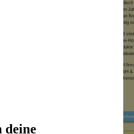
händisch 
vielen Ja
mit an Bo
wichtig is
2018 sti
Know-How 
Produkte 
der ideal
2024 fir
GmbH & 
Wolkense
Weiter
n deine