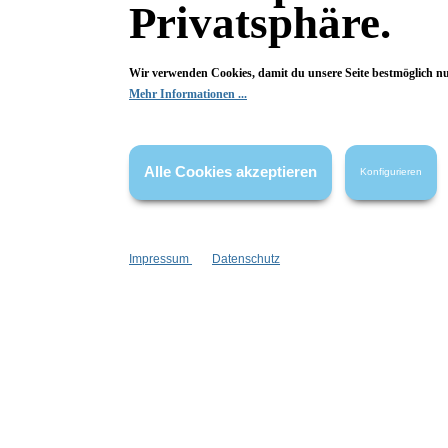
Privatsphäre.
Wir verwenden Cookies, damit du unsere Seite bestmöglich n
Mehr Informationen ...
Alle Cookies akzeptieren
Fragen & Antworten
Konfigurieren
Deine Frage kann entweder von uns, von Herstellern oder v
Impressum
Datenschutz
Bewertungen
10 von 10 Bewertungen
4.9 von 5 Sternen