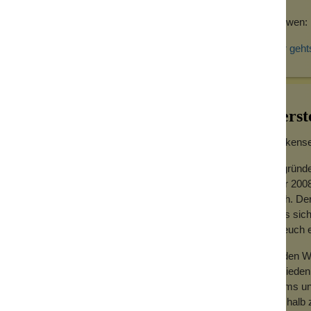
sch in unserer Manufaktur her. Wir nutzen
Für wen:
ondern reinen, unvergällten Ethanol. (Vergällt
bar gemacht wird.)
Hier geht
Herst
Wolkensei
Gegründe
Jahr 2008
hoch. Der
dass sich
für euch
Zu den We
Zufrieden
Teams und
Deshalb z