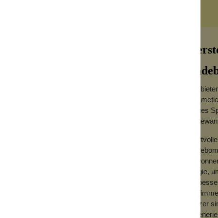
me / Bimsstein
Seife
Herst
Bade
Wir biet
Cosmetics
langes Sp
Badewan
ler reiner ätherischer Öle aus Süßorange und
ebenbei pflegt der Seifenschwamm auch
Wertvolle
.
Badebomb
gewonnen.
Magie, u
 Butter aktiviert werden.
verbesse
e sanft abgestorbene Hautschüppchen
Wo immer
Glitzer s
 und trocknen lassen.
regeneri