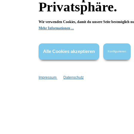
Privatsphäre.
Wir verwenden Cookies, damit du unsere Seite bestmöglich n
Bewertungen
Mehr Informationen ...
0 von 0 Bewertungen
Alle Cookies akzeptieren
Konfigurieren
Begeistert? Dann los!
Wir freuen uns über deine Bewertung. Damit hilfst du uns,
auch Andere zu begeistern.
Impressum
Datenschutz
Hier Bewertung abgeben
Die Bewertungen werden vor ihrer Veröffentlichung nicht auf ihre
Echtheit überprüft. Sie können daher auch von Verbrauchern stammen,
die die bewerteten Produkte tatsächlich gar nicht erworben/genutzt
haben.