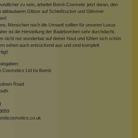
undlicher zu sein, arbeitet Bomb Cosmetic jetzt daran, den
h abbaubaren Glitzer auf Schleifzucker und Glimmer
len!
ere, Menschen noch die Umwelt sollten für unseren Luxus
aher ist die Herstellung der Badebomben sehr durchdacht.
en nicht nur wunderbar auf deiner Haut und fühlen sich schön
ern sehen auch entzückend aus und sind komplett
tigt!
rangaben:
h Cosmetics Ltd t/a Bomb
isdown Road
outh
T
9059
ombcosmetics.co.uk