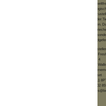
umweltfre
 Maß an Verrücktheit. Sie sind ein gut
biologisc
umzustel
Weder Ti
leiden. D
Sie riech
an, sond
handgefer
Herstelle
Get Fres
Unit 4
502 Wall
Bournem
Dorset
BH11 8P
01202 85
sales@b