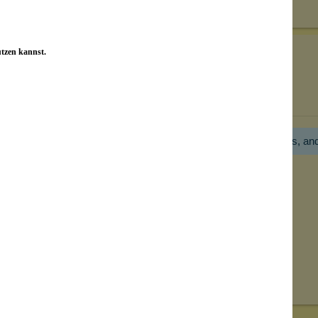
utzen kannst.
Bewertungen nur in der aktuellen Sprache anzeigen.
Hier gibt es noch gar keine Bewertung! Bitte hilf uns, an