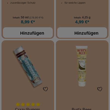
zuverlässiger Schutz
für weiche Lippen
50 ml
4.25 g
Inhalt:
(179,80 €*/l)
Inhalt:
8,99 €*
4,99 €*
Hinzufügen
Hinzufügen
Crazy Rumors
Burt's Bees