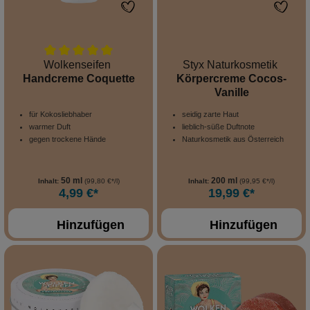
Wolkenseifen
Styx Naturkosmetik
Handcreme Coquette
Körpercreme Cocos-
Vanille
für Kokosliebhaber
seidig zarte Haut
warmer Duft
lieblich-süße Duftnote
gegen trockene Hände
Naturkosmetik aus Österreich
50 ml
200 ml
Inhalt:
(99,80 €*/l)
Inhalt:
(99,95 €*/l)
4,99 €*
19,99 €*
Hinzufügen
Hinzufügen