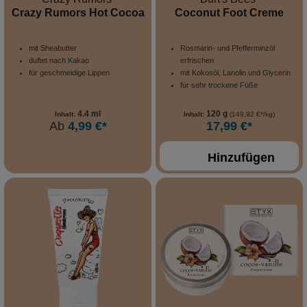
Crazy Rumors Hot Cocoa
Coconut Foot Creme
mit Sheabutter
Rosmarin- und Pfefferminzöl
duftet nach Kakao
erfrischen
für geschmeidige Lippen
mit Kokosöl, Lanolin und Glycerin
für sehr trockene Füße
4.4 ml
120 g
Inhalt:
Inhalt:
(149,92 €*/kg)
Ab
4,99 €*
17,99 €*
Hinzufügen