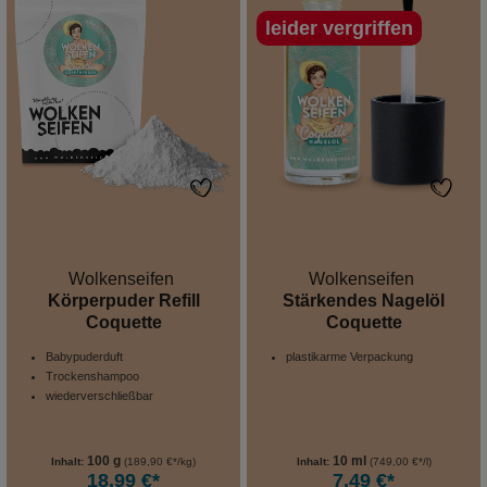
leider vergriffen
Wolkenseifen
Wolkenseifen
Körperpuder Refill
Stärkendes Nagelöl
Coquette
Coquette
Babypuderduft
plastikarme Verpackung
Trockenshampoo
wiederverschließbar
100 g
10 ml
Inhalt:
(189,90 €*/kg)
Inhalt:
(749,00 €*/l)
18,99 €*
7,49 €*