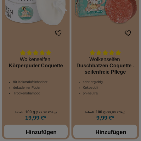
Wolkenseifen
Wolkenseifen
Körperpuder Coquette
Duschbatzen Coquette -
seifenfreie Pflege
für Kokosduftliebhaber
sehr ergiebig
dekadenter Puder
Kokosduft
Trockenshampoo
ph-neutral
100 g
100 g
Inhalt:
(199,90 €*/kg)
Inhalt:
(99,90 €*/kg)
19,99 €*
9,99 €*
Hinzufügen
Hinzufügen