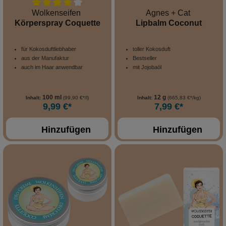
Wolkenseifen
Agnes + Cat
Körperspray Coquette
Lipbalm Coconut
für Kokosduftliebhaber
toller Kokosduft
aus der Manufaktur
Bestseller
auch im Haar anwendbar
mit Jojobaöl
100 ml
12 g
Inhalt:
(99,90 €*/l)
Inhalt:
(665,83 €*/kg)
9,99 €*
7,99 €*
Hinzufügen
Hinzufügen