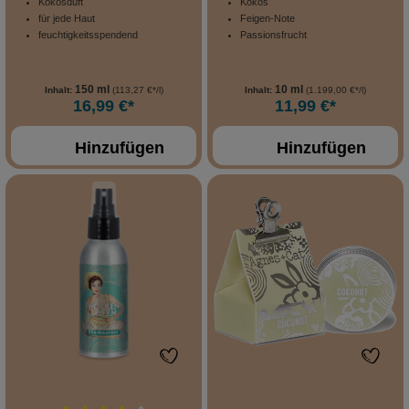
Kokosduft
Kokos
für jede Haut
Feigen-Note
feuchtigkeitsspendend
Passionsfrucht
150 ml
10 ml
Inhalt:
(113,27 €*/l)
Inhalt:
(1.199,00 €*/l)
16,99 €*
11,99 €*
Hinzufügen
Hinzufügen