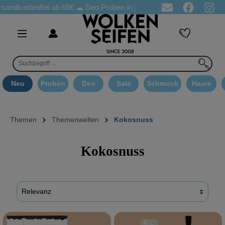
ostenfrei ab 65€
☁ Deo Proben in jeder Bestellung
☁ Goodie A
Neu
Proben
Deo
Sale
Schmuck
Haare
Themen
Themenwelten
Kokosnuss
Kokosnuss