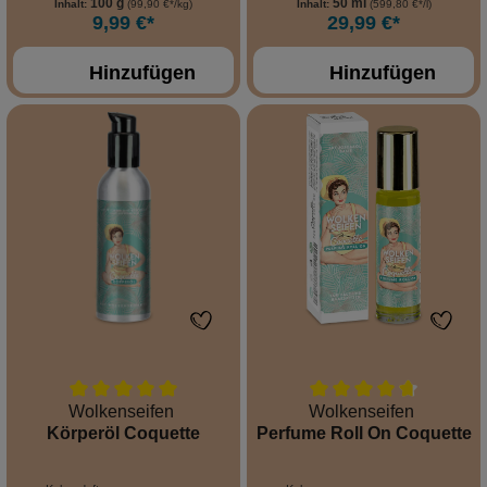
100 g
50 ml
Inhalt:
(99,90 €*/kg)
Inhalt:
(599,80 €*/l)
9,99 €*
29,99 €*
Hinzufügen
Hinzufügen
Wolkenseifen
Wolkenseifen
Körperöl Coquette
Perfume Roll On Coquette