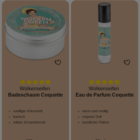
Wolkenseifen
Wolkenseifen
Badeschaum Coquette
Eau de Parfum Coquette
vanilliger Kokosduft
warm und vanillig
basisch
veganer Duft
mildes Schaumtensid
handlicher Flakon