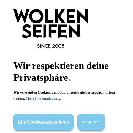
Körperpuder Refill
Körperpuder Refill
Coquette
Coquette
Babypuderduft
Babypuderduft
Trockenshampoo
Trockenshampoo
wiederverschließbar
wiederverschließbar
100 g
100 g
Inhalt:
(189,90 €*/kg)
Inhalt:
(189,90 €*/kg)
18,99 €*
18,99 €*
Wir respektieren deine
Hinzufügen
Hinzufügen
Privatsphäre.
Wir verwenden Cookies, damit du unsere Seite bestmöglich nutzen
kannst.
Mehr Informationen ...
Alle Cookies akzeptieren
Konfigurieren