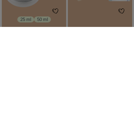
25 ml
50 ml
Wolkenseifen
Wolkenseifen
Deocreme Coquette
Wolkenseife Coquette
aluminiumsalzfrei
Kokos mit Walnuss
Kokosduft
auch zum Duschen
karamellig
für jeden Hauttyp
25 ml
100 g
Inhalt:
(299,60 €*/l)
Inhalt:
(49,90 €*/kg)
7,49 €*
Ab
4,99 €*