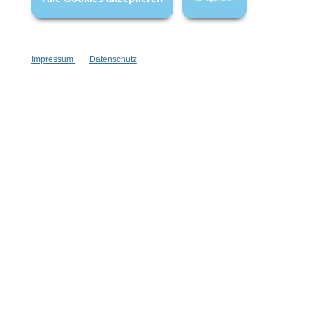
Vertrag widerrufen
Impressum
Datenschutz
* Alle Preise inkl. gesetzl. Mehrwertsteuer zzgl.
Versandkosten
,
wenn nicht anders angegeben.