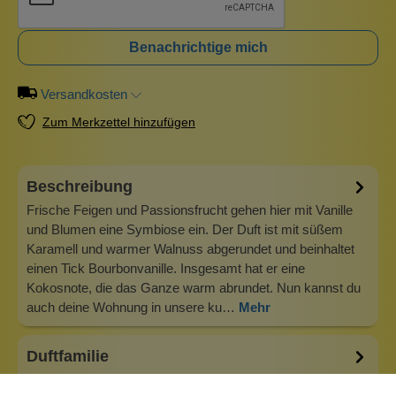
Benachrichtige mich
Versandkosten
Zum Merkzettel hinzufügen
Beschreibung
Frische Feigen und Passionsfrucht gehen hier mit Vanille
und Blumen eine Symbiose ein. Der Duft ist mit süßem
Karamell und warmer Walnuss abgerundet und beinhaltet
einen Tick Bourbonvanille. Insgesamt hat er eine
Kokosnote, die das Ganze warm abrundet. Nun kannst du
auch deine Wohnung in unsere ku…
Mehr
Duftfamilie
Coquette Frische Feigen und Passionsfrucht gehen hier mit