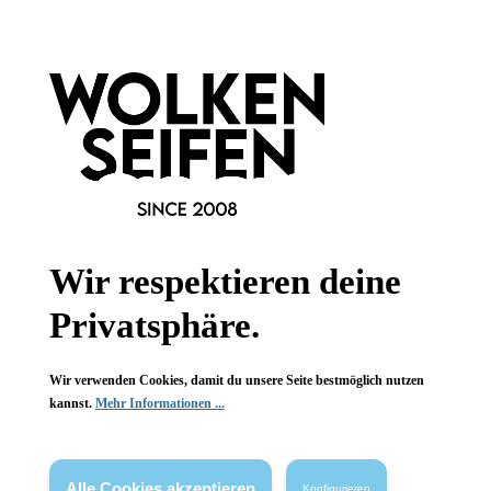
Newsletter abonnieren!
Wir respektieren deine
Informationen
Privatsphäre.
Gesetzliche Informationen
Wir verwenden Cookies, damit du unsere Seite bestmöglich nutzen
Wissenswertes
kannst.
Mehr Informationen ...
FAQ
Alle Cookies akzeptieren
Konfigurieren