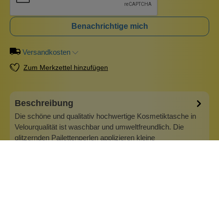
Benachrichtige mich
Versandkosten
Zum Merkzettel hinzufügen
Beschreibung
Die schöne und qualitativ hochwertige Kosmetiktasche in
Velourqualität ist waschbar und umweltfreundlich. Die
glitzernden Pailettenperlen applizieren kleine
Kosmetikutensilien auf der Vorderseite und der
Reißverschluss verschließt die Tasche zuverlässig. Bringe
darin deine Kosmetika, dein Handy ode…
Mehr
Info zu Wolkenseifen
Wolkenseifen ist ein Familienunternehmen. Gegründet