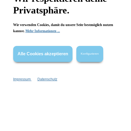
Privatsphäre.
FAQ
Wir verwenden Cookies, damit du unsere Seite bestmöglich nutzen
kannst.
Mehr Informationen ...
Vertrag widerrufen
Alle Cookies akzeptieren
Konfigurieren
* Alle Preise inkl. gesetzl. Mehrwertsteuer zzgl.
Versandkosten
,
wenn nicht anders angegeben.
Impressum
Datenschutz