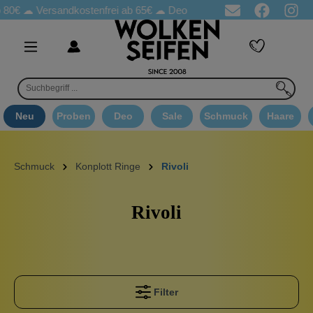
 80€ ☁
Versandkostenfrei ab 65€
☁ Deo Proben in jeder Bestellung
Neu
Proben
Deo
Sale
Schmuck
Haare
Schmuck
Konplott Ringe
Rivoli
Rivoli
Filter