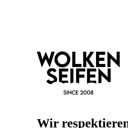
Wer Schmuck liebt, der nicht laut wirken muss, um Eindruck 
stilvolles Lieblingsstück mit luxuriösem Funkeln und zeitlose
Eckdaten
Farben: Lila / Metallfarbe: Silber
Höhe inkl. Ringschiene: 2,90 cm, (Ringkopf: 1,80 cm x 1,80 
Facettierter Stein aus Kristallglas (Ø 18 mm).
Merkmale
Besonderheiten:
Rarität
Kollektion:
Wir respektiere
Rivoli