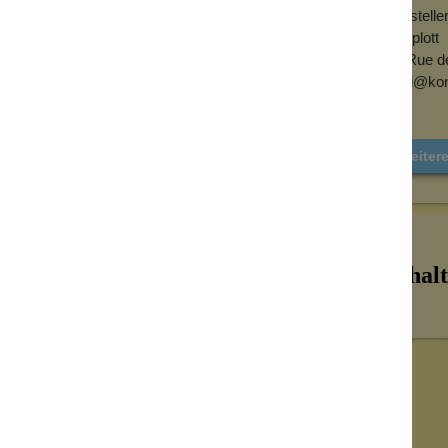
Herstell
en.
Konplott
ahlendem Kristallglas
6, Rue d
mail@kon
ise Facetten faszinierende Lichtreflexe
s Steins – mal weich und geheimnisvoll, mal
trahlkraft zusätzlich zur Geltung und
Weiter
Kein überladenes Ornament, sondern ein
tert. Genau dadurch lässt sich der Ring
 oder als glamouröser Akzent zu
Inhalt
muck mit ikonischem
it unverwechselbarer Handschrift. Jeder
erarbeitung mit der charakteristischen
kskraft.