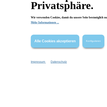
Marke:
Privatsphäre.
Konplott
Metallfarbe:
Wir verwenden Cookies, damit du unsere Seite bestmöglich n
Mehr Informationen ...
Silber
Alle Cookies akzeptieren
Konfigurieren
Fragen & Antworten
Impressum
Datenschutz
Deine Frage kann entweder von uns, von Herstellern oder v
Bewertungen
0 von 0 Bewertungen