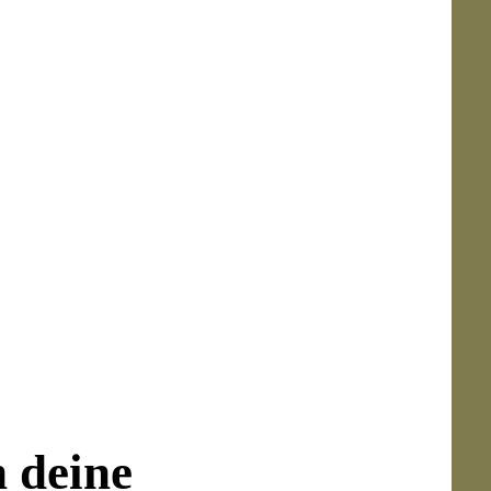
zu hinterlassen, findet im
Rivoli
Ring ein
r Eleganz.
cm)
n deine