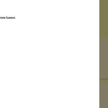
utzen kannst.
Senden
on unseren Kunden beantwortet werden.
Bewertungen nur in der aktuellen Sprache anzeigen.