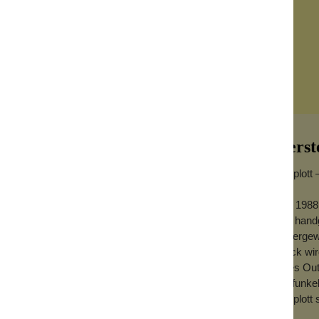
Herst
Konplott 
Seit 1988
aus handg
er Kristallring mit
außergewö
Stück wird
jedes Out
Ob funkel
r Schönheit, die sofort ins Auge fällt: ein
Konplott 
 kleiner Diamant einfängt und bei jeder
ausdrucksstark – genau diese Kombination