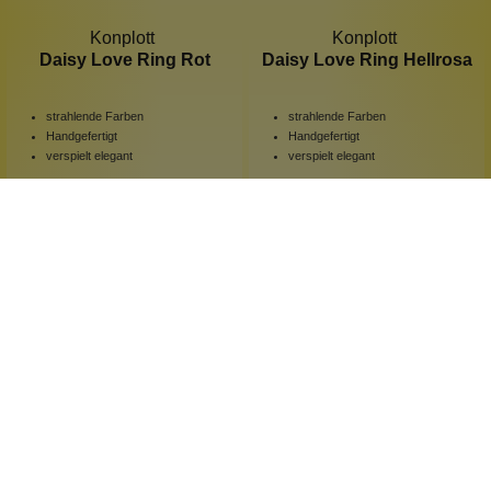
Konplott
Konplott
Daisy Love Ring Rot
Daisy Love Ring Hellrosa
strahlende Farben
strahlende Farben
Handgefertigt
Handgefertigt
verspielt elegant
verspielt elegant
1 Stück
1 Stück
Inhalt:
Inhalt:
29,90 €*
29,90 €*
Hinzufügen
Hinzufügen
Neu