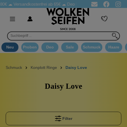
0€ ☁
Versandkostenfrei ab 65€
☁ Deo Proben in jeder Bestellung
Neu
Proben
Deo
Sale
Schmuck
Haare
Schmuck
Konplott Ringe
Daisy Love
Daisy Love
Filter