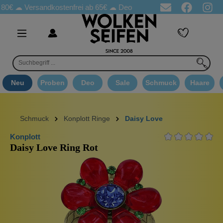
☁
Versandkostenfrei ab 65€
☁ Deo Proben in jeder Bestellung
☁ 
Neu
Proben
Deo
Sale
Schmuck
Haare
Schmuck
Konplott Ringe
Daisy Love
Konplott
Daisy Love Ring Rot