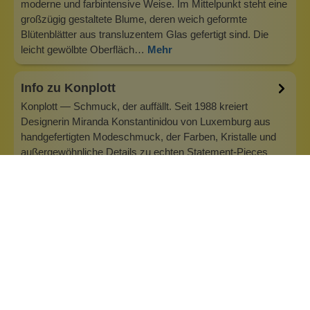
moderne und farbintensive Weise. Im Mittelpunkt steht eine
großzügig gestaltete Blume, deren weich geformte
Blütenblätter aus transluzentem Glas gefertigt sind. Die
leicht gewölbte Oberfläch…
Mehr
Info zu Konplott
Konplott — Schmuck, der auffällt. Seit 1988 kreiert
Designerin Miranda Konstantinidou von Luxemburg aus
handgefertigten Modeschmuck, der Farben, Kristalle und
außergewöhnliche Details zu echten Statement-Pieces
vereint. Jedes Stück wird mit Liebe zum Detail gefertigt und
bringt Individualität in je…
Inhaltsstoffe
Bewertungen (0)
Fragen & Antworten (0)