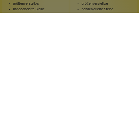
größenverstellbar
größenverstellbar
handcolorierte Steine
handcolorierte Steine
funkelndes Glitzerstück
funkelndes Glitzerstück
1 Stück
1 Stück
Inhalt:
Inhalt:
199,00 €*
199,00 €*
Hinzufügen
Hinzufügen
Newsletter abonnieren!