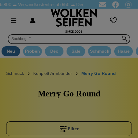
b 80€ ☁
Versandkostenfrei ab 65€
☁ Deo Proben in jeder Bestellung
Neu
Proben
Deo
Sale
Schmuck
Haare
Schmuck
Konplott Armbänder
Merry Go Round
Merry Go Round
Filter