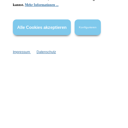
kannst.
Mehr Informationen ...
Vertrag widerrufen
* Alle Preise inkl. gesetzl. Mehrwertsteuer zzgl.
Versandkosten
,
Alle Cookies akzeptieren
Konfigurieren
wenn nicht anders angegeben.
Impressum
Datenschutz