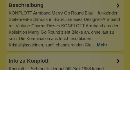
Beschreibung
KONPLOTT Armband Merry Go Round Blau – funkelnder
Statement-Schmuck in Blau-LilaBlaues Designer-Armband
mit Vintage-CharmeDieses KONPLOTT Armband aus der
Kollektion Merry Go Round zieht Blicke an, ohne laut zu
sein. Die Kombination aus leuchtend blauen
Kristallglassteinen, sanft changierenden Gla…
Mehr
Info zu Konplott
Konplott — Schmuck, der auffällt. Seit 1988 kreiert
Designerin Miranda Konstantinidou von Luxemburg aus
handgefertigten Modeschmuck, der Farben, Kristalle und
außergewöhnliche Details zu echten Statement-Pieces
vereint. Jedes Stück wird mit Liebe zum Detail gefertigt und
bringt Individualität in je…
Inhaltsstoffe