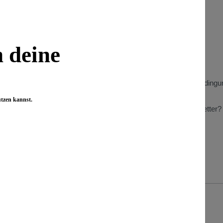
 Informationen
Wissenswertes
Benefizaktionen
n deine
Store Heidelberg
t
Store Berlin
Gewinnspiel Teilnahmebedingu
n zu Kundenbewertungen
Wiederverkäufer
utzen kannst.
Was bringt mir der Newsletter?
Presse