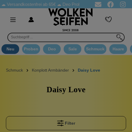
€ ☁
Versandkostenfrei ab 65€
☁ Deo Proben in jeder Bestellung
Neu
Proben
Deo
Sale
Schmuck
Haare
Schmuck
Konplott Armbänder
Daisy Love
Daisy Love
Filter