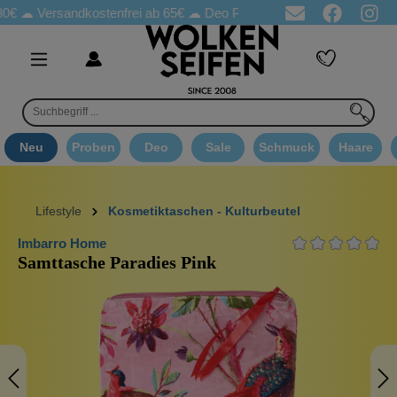
rsandkostenfrei ab 65€
☁ Deo Proben in jeder Bestellung
☁ Goo
Neu
Proben
Deo
Sale
Schmuck
Haare
Lifestyle
Kosmetiktaschen - Kulturbeutel
Imbarro Home
Samttasche Paradies Pink