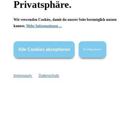
Privatsphäre.
Wir verwenden Cookies, damit du unsere Seite bestmöglich nutzen
kannst.
Mehr Informationen ...
Vertrag widerrufen
* Alle Preise inkl. gesetzl. Mehrwertsteuer zzgl.
Versandkosten
,
Alle Cookies akzeptieren
Konfigurieren
wenn nicht anders angegeben.
Impressum
Datenschutz