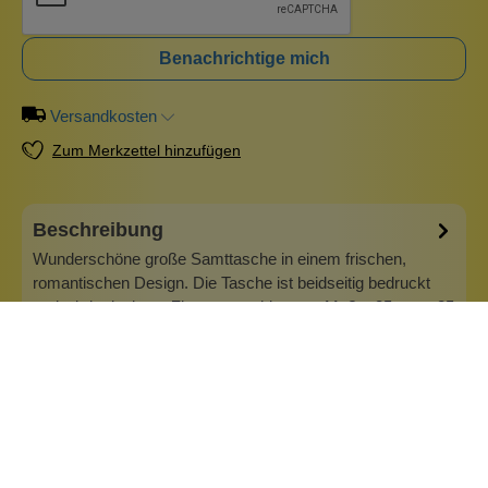
Benachrichtige mich
Versandkosten
Zum Merkzettel hinzufügen
Beschreibung
Wunderschöne große Samttasche in einem frischen,
romantischen Design. Die Tasche ist beidseitig bedruckt
und wird mit einem Zipper verschlossen. Maße: 25 cm x 25
cm Material: 100 % Baumwollsamt Waschanleitung: Beim
Waschen auf Links drehen, bei maximal 30 Grad waschen.
Nicht trocknergeeignet.
Mehr
Info zu Imbarro Home
Imbarro Home &amp; Fashion, niederländisches Design