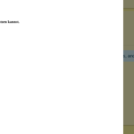
utzen kannst.
Bewertungen nur in der aktuellen Sprache anzeigen.
Hier gibt es noch gar keine Bewertung! Bitte hilf uns, an