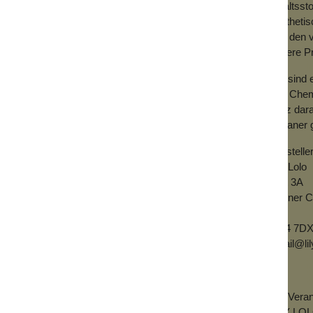
Inhaltsst
syntheti
von den v
unsere Pr
Wir sind 
von Chemi
stolz dar
Veganer g
Herstelle
Lily Lolo
Unit 3A
Banner C
Hull
HU4 7DX
email@lil
EU-Verant
LILY LO