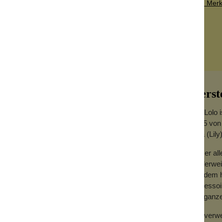
Zum Merkz
Herst
Lily Lolo
2005 von
altendes und haltbares Finish. Du kannst
Lisa (Lil
agen. Ebenso ist er zum Schichten ideal.
Unser all
 den Lidschatten unterwegs aufzufrischen.
mittlerwe
Seitdem h
fte Formel und enthalten dennoch starke und
Accessoir
z. Sie pflegen die sensible Augenpartie
der ganze
rten
außer Peekaboo
sind vegan.
Wir verwe