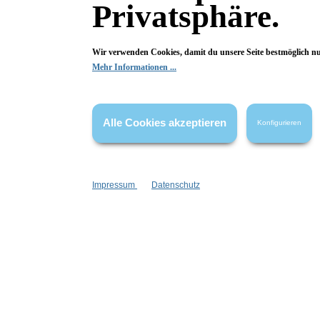
Privatsphäre.
Wir verwenden Cookies, damit du unsere Seite bestmöglich n
Bewertungen
Mehr Informationen ...
0 von 0 Bewertungen
Alle Cookies akzeptieren
Begeistert? Dann los!
Konfigurieren
Wir freuen uns über deine Bewertung. Damit hilfst du uns,
auch Andere zu begeistern.
Impressum
Datenschutz
Hier Bewertung abgeben
Die Bewertungen werden vor ihrer Veröffentlichung nicht auf ihre
Echtheit überprüft. Sie können daher auch von Verbrauchern stammen,
die die bewerteten Produkte tatsächlich gar nicht erworben/genutzt
haben.