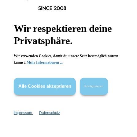
Informationen
Wir respektieren deine
Gesetzliche Informationen
Privatsphäre.
Wissenswertes
Wir verwenden Cookies, damit du unsere Seite bestmöglich nutzen
FAQ
kannst.
Mehr Informationen ...
Alle Cookies akzeptieren
Konfigurieren
Vertrag widerrufen
* Alle Preise inkl. gesetzl. Mehrwertsteuer zzgl.
Versandkosten
,
Impressum
Datenschutz
wenn nicht anders angegeben.