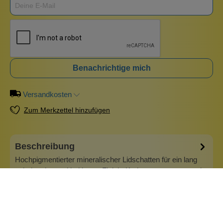
Benachrichtige mich
Versandkosten
Zum Merkzettel hinzufügen
Beschreibung
Hochpigmentierter mineralischer Lidschatten für ein lang
anhaltendes und haltbares Finish. Kreiere transparente oder
intensive Farbverläufe mit Nuancen, die sowohl nass als
auch trocken wirken. Eine große Auswahl an Farbtönen,
erhältlich in reinem losem Puder, die sehr sanft zu den
Augenlidern sind…
Mehr