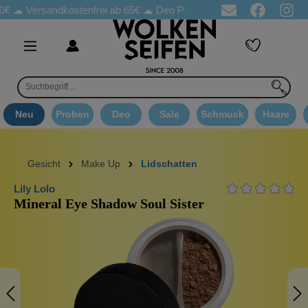
sandkostenfrei ab 65€
☁ Deo Proben in jeder Bestellung
☁ Goo
Neu
Proben
Deo
Sale
Schmuck
Haare
Gesicht
Make Up
Lidschatten
Lily Lolo
Mineral Eye Shadow Soul Sister