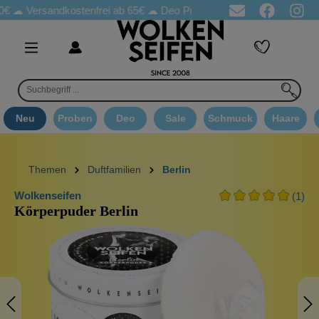
ersandkostenfrei ab 65€
☁ Deo Proben in jeder Bestellung
☁ Go
Neu
Proben
Deo
Sale
Schmuck
Haare
Themen
Duftfamilien
Berlin
Wolkenseifen
(1)
Körperpuder Berlin