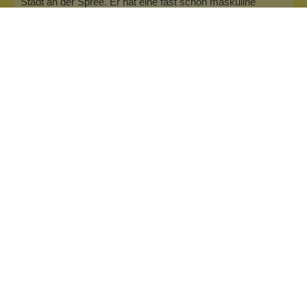
Stadt an der Spree. Er hat eine fast schon maskuline
Signatur und wird alle dieje…
Mehr
Info zu Wolkenseifen
Wolkenseifen ist ein Familienunternehmen. Gegründet
wurde es von Anne Merz (damals noch Anne Schaaf) im
Jahr 2008. Als Alleinerziehende zog sie die kleine Firma
nebenberuflich hoch. Der Zuspruch unserer Kunden gibt ihr
bis heute das gute Gefühl, dass sich all das gelohnt hat und
wir freuen uns, je…
Inhaltsstoffe
Bewertungen (1)
Fragen & Antworten (1)