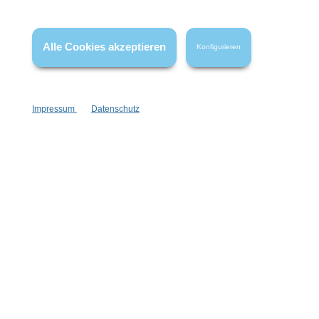
Wissenswertes
FAQ
Alle Cookies akzeptieren
Konfigurieren
Impressum
Datenschutz
Vertrag widerrufen
* Alle Preise inkl. gesetzl. Mehrwertsteuer zzgl.
Versandkosten
,
wenn nicht anders angegeben.