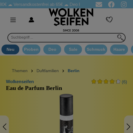
☁
Versandkostenfrei ab 65€
☁ Deo Proben in jeder Bestellung
☁ 
Neu
Proben
Deo
Sale
Schmuck
Haare
Themen
Duftfamilien
Berlin
Wolkenseifen
(6)
Eau de Parfum Berlin