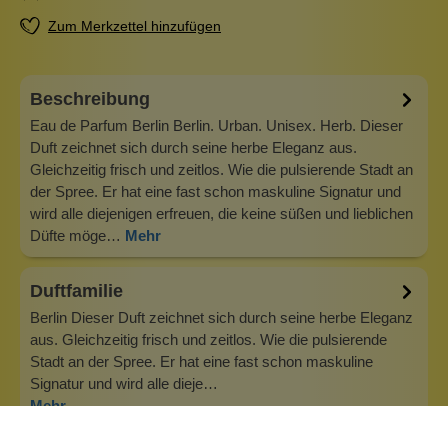
Zum Merkzettel hinzufügen
Beschreibung
Eau de Parfum Berlin Berlin. Urban. Unisex. Herb. Dieser
Duft zeichnet sich durch seine herbe Eleganz aus.
Gleichzeitig frisch und zeitlos. Wie die pulsierende Stadt an
der Spree. Er hat eine fast schon maskuline Signatur und
wird alle diejenigen erfreuen, die keine süßen und lieblichen
Düfte möge…
Mehr
Duftfamilie
Berlin Dieser Duft zeichnet sich durch seine herbe Eleganz
aus. Gleichzeitig frisch und zeitlos. Wie die pulsierende
Stadt an der Spree. Er hat eine fast schon maskuline
Signatur und wird alle dieje…
Mehr