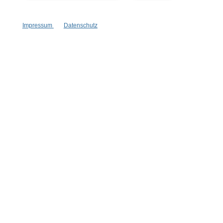
Vertrag widerrufen
Impressum
Datenschutz
* Alle Preise inkl. gesetzl. Mehrwertsteuer zzgl.
Versandkosten
,
wenn nicht anders angegeben.