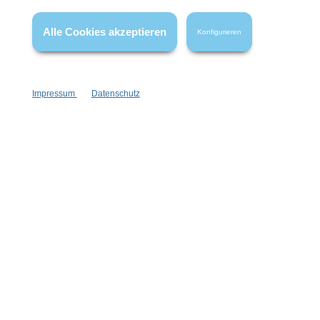
Wissenswertes
Alle Cookies akzeptieren
Konfigurieren
FAQ
Impressum
Datenschutz
Vertrag widerrufen
* Alle Preise inkl. gesetzl. Mehrwertsteuer zzgl.
Versandkosten
,
wenn nicht anders angegeben.