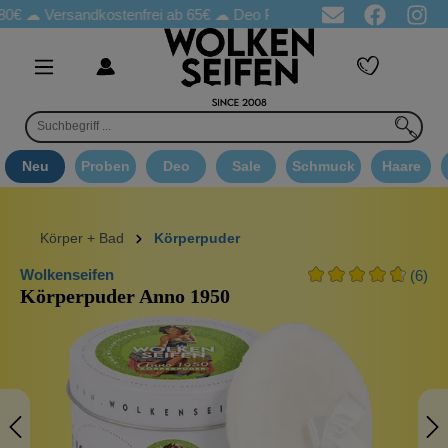
Versandkostenfrei ab 65€
☁ Deo Proben in jeder Bestellung
☁ 
Neu
Proben
Deo
Sale
Schmuck
Haare
Körper + Bad
Körperpuder
Wolkenseifen
(6)
Körperpuder Anno 1950