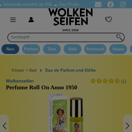
ndkostenfrei ab 65€
☁ Deo Proben in jeder Bestellung
☁ Goodi
Neu
Proben
Deo
Sale
Schmuck
Haare
Körper + Bad
Eau de Parfum und Düfte
Wolkenseifen
(1)
Perfume Roll On Anno 1950