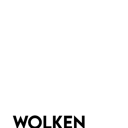
Anno
Eigenschaften:
Vegan
Marke:
Wolkenseifen
Material:
Glas
Newsletter abonnieren!