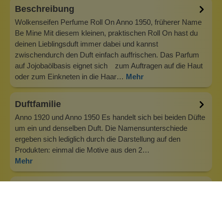
Beschreibung
Wolkenseifen Perfume Roll On Anno 1950, früherer Name
Be Mine Mit diesem kleinen, praktischen Roll On hast du
deinen Lieblingsduft immer dabei und kannst
zwischendurch den Duft einfach auffrischen. Das Parfum
auf Jojobaölbasis eignet sich zum Auftragen auf die Haut
oder zum Einkneten in die Haar…
Mehr
Duftfamilie
Anno 1920 und Anno 1950 Es handelt sich bei beiden Düfte
um ein und denselben Duft. Die Namensunterschiede
ergeben sich lediglich durch die Darstellung auf den
Produkten: einmal die Motive aus den 2…
Mehr
Info zu Wolkenseifen
Wolkenseifen ist ein Familienunternehmen. Gegründet
wurde es von Anne Merz (damals noch Anne Schaaf) im