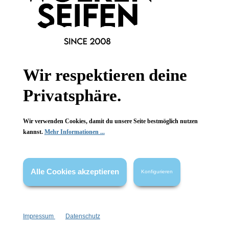
Informationen
Wir respektieren deine
Gesetzliche Informationen
Privatsphäre.
Wissenswertes
Wir verwenden Cookies, damit du unsere Seite bestmöglich nutzen
kannst.
Mehr Informationen ...
FAQ
Alle Cookies akzeptieren
Konfigurieren
Vertrag widerrufen
Impressum
Datenschutz
* Alle Preise inkl. gesetzl. Mehrwertsteuer zzgl.
Versandkosten
,