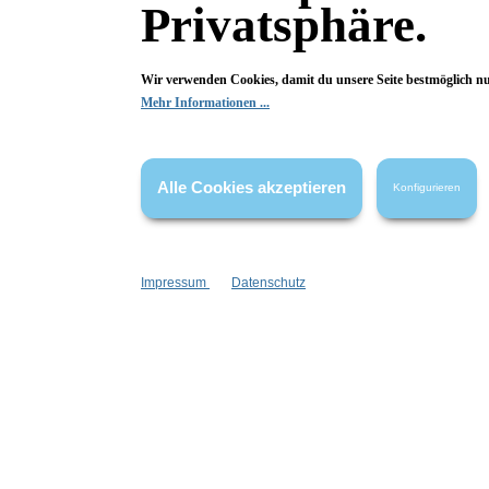
Privatsphäre.
Wir verwenden Cookies, damit du unsere Seite bestmöglich n
Mehr Informationen ...
Alle Cookies akzeptieren
Konfigurieren
Fragen & Antworten
Impressum
Datenschutz
Deine Frage kann entweder von uns, von Herstellern oder v
Bewertungen
0 von 0 Bewertungen