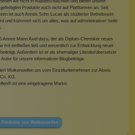
iehen wir nicht in Rabattschlachten und bieten unsere
gefertigten Produkte auch nicht auf Plattformen an. Seit
hren ist auch Annes Sohn Lucas als studierter Betriebswirt
rd und kümmert sich um alles, was auf administrativer Seite
t.
eß Annes Mann Axel dazu, der als Diplom-Chemiker neues
mit einfließen ließ und wesentlich zur Entwicklung neuer
beiträgt. Außerdem ist er als ehemaliger Literaturübersetzer
e Autor für unsere informativen Blogbeiträge.
miert Wolkenseifen um vom Einzelunternehmen zur Alovis
Co. KG.
ifen
®
ist eine eingetragene Marke.
e Produkte von Wolkenseifen