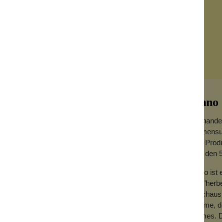
Anno 
Es handel
Namensunt
den Produ
aus den 
Note beinhaltet auch scharfe Töne, hier
Rosafarbener Zucker, süß und aufregend,
Anno ist 
mit "herb
durchaus 
Creme, de
Kirmes. D