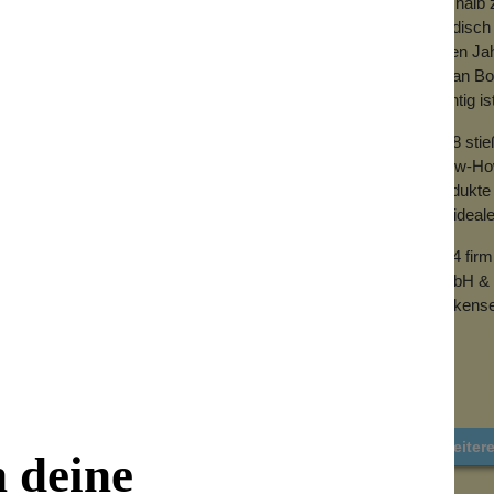
Deshalb z
händisch 
vielen Ja
mit an Bo
wichtig is
2018 sti
Know-How 
Produkte 
der ideal
2024 fir
GmbH & 
Wolkense
Weiter
n deine