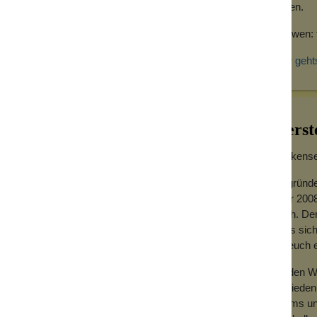
fühlen.
Für wen: 
Hier geht
Herst
Wolkensei
Gegründe
Jahr 2008
hoch. Der
dass sich
für euch
Zu den We
Zufrieden
Teams und