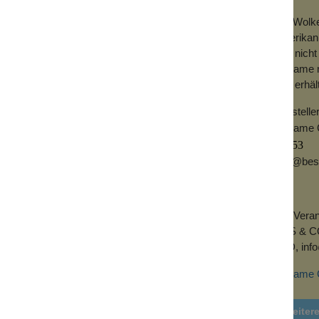
Bei Wolke
ionelle Anwendung. Der kleine Pinsel kann
amerikani
ung kommt.
uns nicht
 hergestellt und kann leicht mit warmem
Bésame ne
 er Haare oder seine Form verliert. Perfekt
uns erhält
 Bring den Glamour zurück und kreiere
on Bésame.
Herstelle
Besame 
92653
info@be
EU-Verant
TRS & CO 
5AD,
inf
Bésame C
Weiter