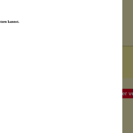
utzen kannst.
leider vergriffen
leider v