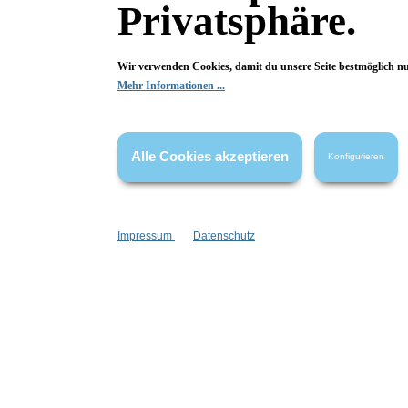
Privatsphäre.
Hier Bewertung abgeben
Die Bewertungen werden vor ihrer Veröffentlichung nicht auf ihre
Wir verwenden Cookies, damit du unsere Seite bestmöglich n
Echtheit überprüft. Sie können daher auch von Verbrauchern stammen,
Mehr Informationen ...
die die bewerteten Produkte tatsächlich gar nicht erworben/genutzt
haben.
Alle Cookies akzeptieren
Konfigurieren
Passend dazu:
Impressum
Datenschutz
leider vergriffen