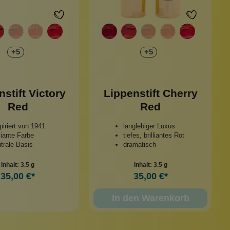
+
5
+
5
nstift Victory
Lippenstift Cherry
Red
Red
piriert von 1941
langlebiger Luxus
lliante Farbe
tiefes, brilliantes Rot
trale Basis
dramatisch
Inhalt:
3.5 g
Inhalt:
3.5 g
35,00 €*
35,00 €*
In den Warenkorb