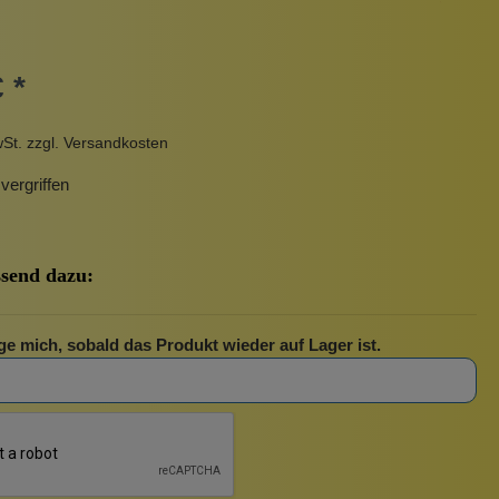
Pinzetten
Pomade
Insektenstiche
Sonnenschutz
 *
Taschen
rscrub
Körperpuder
wSt. zzgl. Versandkosten
urbeutel
Pinsel
ergriffen
Nachfüllpackungen
Haargummis und Spangen
Rasur
send dazu:
ge mich, sobald das Produkt wieder auf Lager ist.
Sonnenschutz