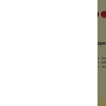
+
5
 black
Lippenstift Magic
Lippe
Pink
farbverändernd
Ins
ner
für jeden Hautton
bri
helles Rosa bis Magenta
neu
Inhalt:
3.5 g
35,00 €*
nkorb