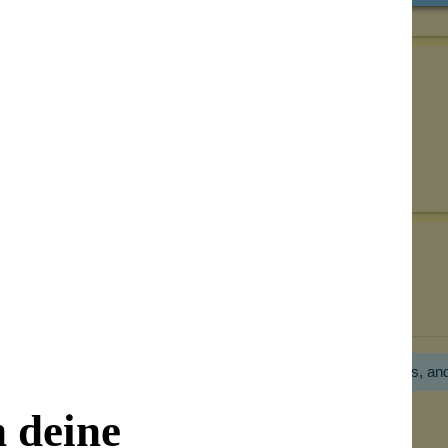
Senden
on unseren Kunden beantwortet werden.
Bewertungen nur in der aktuellen Sprache anzeigen.
Hier gibt es noch gar keine Bewertung! Bitte hilf uns, an
n deine