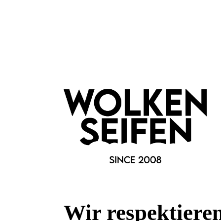
Fragen & Antworten
Deine Frage kann entweder von uns, von Herstellern oder v
Bewertungen
0 von 0 Bewertungen
Begeistert? Dann los!
Wir freuen uns über deine Bewertung. Damit hilfst du uns,
Wir respektiere
auch Andere zu begeistern.