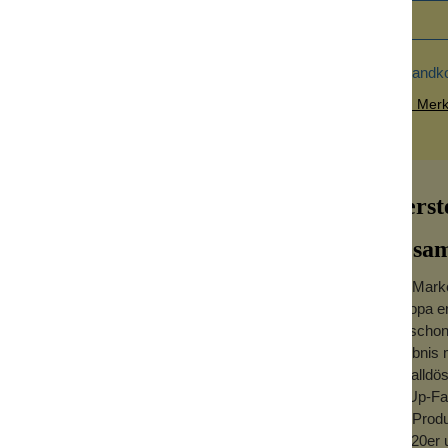
Versandk
Zum Merkz
Herst
Bésam
Die Marke
Europa er
! Und deshalb darf man der Kultmarke auch
die scho
ht.
Erlebnis 
Metalldö
Begleiter zu deinem Lieblingslippenstift von
PinUp-Fas
Ende versteckt sich unter einer Kappe. Das
Die Produ
von Zauberhand auch wieder im Pinsel
der 20er 