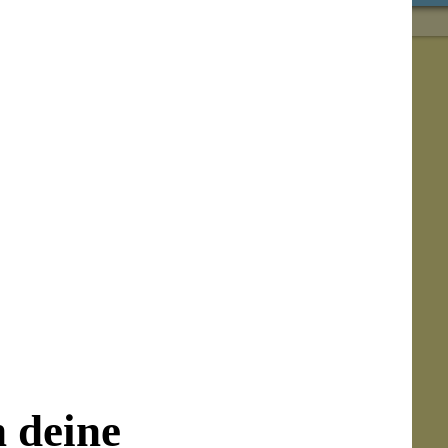
Lippenstifte auf den Lippen einfach nur gut
anhält.
 aus Kalifornien.
bbrillianz werden die Lippenstifte
chmollmund wie Marylin Monroe oder die
 damit kein Problem.
lebiges Satin-Finish sowie einen subtilen
kung.
 glutenfrei und nachhaltig hergestellt in
n deine