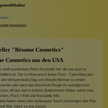
enstifthalter
osten
ettel hinzufügen
eller "Bésame Cosmetics"
e Cosmetics aus den USA
 stellt wunderbare Retro-Kosmetik her, die nun auch in
hältlich ist. Die Ur-Mascara in fester Form - Cake Mascara -
n den Wimpernaufschlag von Marylin Monroe zu einem
machte oder auch das kirschrote Rouge im nostalgischen
schen. All das darf in keinem Badezimmer fehlen, wenn man
hion, Rock'n Roll und Rockabilly lebt.
kte haben einen sehr burlesquen Touch und bringen das Flair
und 30er Jahre zu uns zurück.