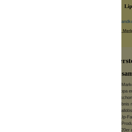
Lipp
Versandk
Zum Merkz
Herst
Bésam
Die Marke
Europa er
 eine Nachbildung einer Farbe, die von der
die scho
schen Regenschirm als auch für ihren
Erlebnis 
Metalldö
PinUp-Fas
Die Produ
der 20er 
Verfahren, das in den 1940er-Jahren von