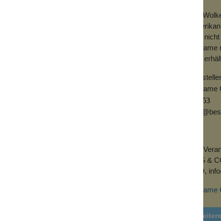
rzehnten wird es bei Schauspielerinnen
Bei Wolke
en, die den ganzen Drehtag über halten.
amerikani
 befolge bitte die folgenden einfachen
uns nicht
Bésame ne
uns erhält
r und trocken sind. Trage eine kleine Menge
 einwirken. Tupfe dann den überschüssigen
Herstelle
n auf. Dadurch wird die Farbe des
Besame 
die natürliche Lippenkontur mit der Spitze des
92653
tift verläuft. Zeichne die Lippenkontur nicht
info@be
 höchsten Punkt der Lippen direkt unter den
EU-Verant
 zum Mundwinkel hin arbeitest und dann von
TRS & CO 
hicht Farbe auf Ober- und Unterseite deiner
5AD,
inf
rigiere dies mit dem Finger oder einem
as Foundation. Presse deine Lippen leicht
Bésame C
rgebnis trage eine letzte Schicht in der
nem Kosmetiktuch ab, um die Farbe zu
Weiter
pfe die Lippen erneut ab, um das Ergebnis zu