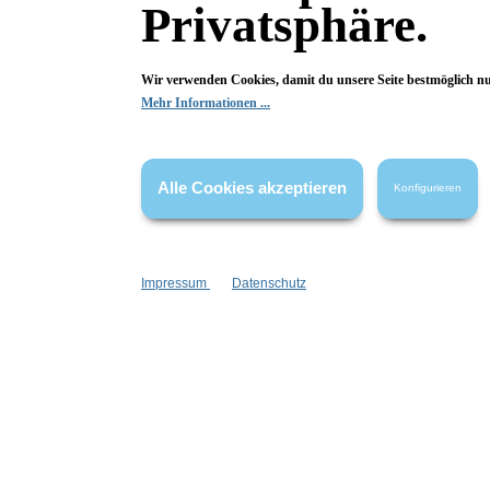
Privatsphäre.
Merkmale
Besonderheiten:
Wir verwenden Cookies, damit du unsere Seite bestmöglich n
Mehr Informationen ...
alkoholfrei
aluminiumsalzfrei
Farbauswahl:
Mary's Red
Alle Cookies akzeptieren
Konfigurieren
Marke:
Bésame Cosmetics
Material:
Impressum
Datenschutz
Metall
Fragen & Antworten