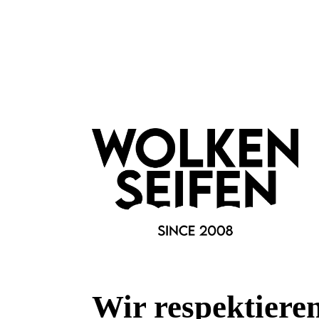
fixieren.
Angereichert mit Squalan, Aloe und Vitamin E fühlen sich die 
an und erzeugen einen halbmatten Look, der den ganzen Tag 
Entdecke die luxuriösen, langlebigen Lippenstifte von Bésame
Aufgrund ihrer enormen Farbdeckkraft und der großartigen Far
besonders in der Pin-Up-Fashion-Szene heiss geliebt. Ein S
energischen, ausdrucksstarken Lippen von Greta Garbo sind
Die Lippenstifte sind dreifach pigmentiert, und haben ein lang
Vanillegeschmack.
Sie kommen in einer wunderschönen, goldenen Metallverpac
Selbstverständlich tierversuchsfrei, parabenfrei, mineralölfrei,
Kalifornien.
Wir respektiere