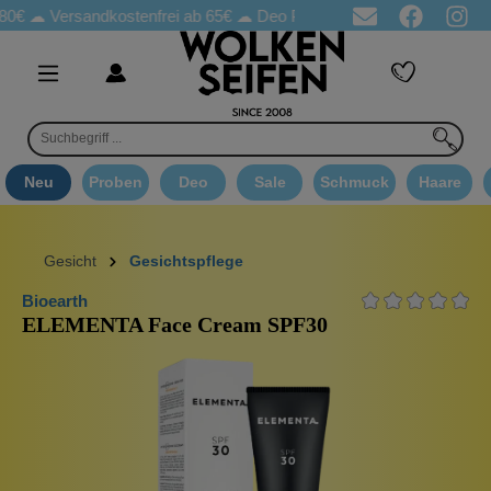
€ ☁
Versandkostenfrei ab 65€
☁ Deo Proben in jeder Bestellung
Neu
Proben
Deo
Sale
Schmuck
Haare
Gesicht
Gesichtspflege
Bioearth
ELEMENTA Face Cream SPF30