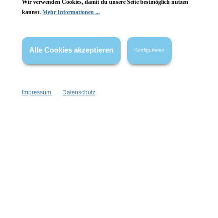
Wir verwenden Cookies, damit du unsere Seite bestmöglich nutzen
Vertrag widerrufen
kannst.
Mehr Informationen ...
* Alle Preise inkl. gesetzl. Mehrwertsteuer zzgl.
Versandkosten
,
wenn nicht anders angegeben.
Alle Cookies akzeptieren
Konfigurieren
Impressum
Datenschutz