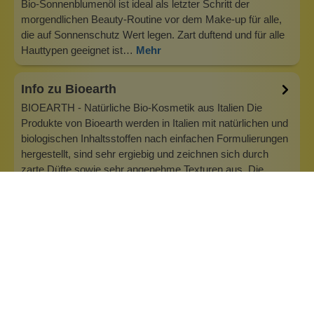
Bio-Sonnenblumenöl ist ideal als letzter Schritt der
morgendlichen Beauty-Routine vor dem Make-up für alle,
die auf Sonnenschutz Wert legen. Zart duftend und für alle
Hauttypen geeignet ist…
Mehr
Info zu Bioearth
BIOEARTH - Natürliche Bio-Kosmetik aus Italien Die
Produkte von Bioearth werden in Italien mit natürlichen und
biologischen Inhaltsstoffen nach einfachen Formulierungen
hergestellt, sind sehr ergiebig und zeichnen sich durch
zarte Düfte sowie sehr angenehme Texturen aus. Die
Marke verzichtet auf S…
Inhaltsstoffe
Bewertungen (0)
Fragen & Antworten (0)