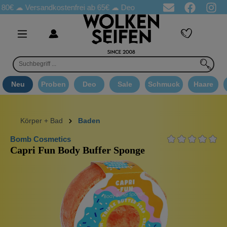
Versandkostenfrei ab 65€
☁ Deo Proben in jeder Bestellung
☁ 
Neu
Proben
Deo
Sale
Schmuck
Haare
Körper + Bad
Baden
Bomb Cosmetics
Capri Fun Body Buffer Sponge