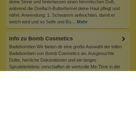
deine Sinne und hinterlassen einen himmlischen Duft,
während die Dreifach-Butterformel deine Haut pflegt und
nährt. Anwendung: 1. Schwamm anfeuchten, damit er
weich wird und so Seife und Bu…
Mehr
Info zu Bomb Cosmetics
Badebomben Wir bieten dir eine große Auswahl der tollen
Badebomben von Bomb Cosmetics an. Ausgesuchte
Düfte, herrliche Dekorationen und ein langes
Sprudelerlebnis verschaffen dir wertvolle Me-Time in der
Badewanne. Wertvolle Geschenke von Mutter Natur
stecken in jeder der Badebomben und werden au…
Inhaltsstoffe
Bewertungen (0)
Fragen & Antworten (0)