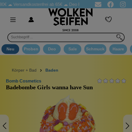
rsandkostenfrei ab 65€
☁ Deo Proben in jeder Bestellung
☁ Go
Neu
Proben
Deo
Sale
Schmuck
Haare
Körper + Bad
Baden
Bomb Cosmetics
Badebombe Girls wanna have Sun