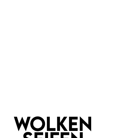
Eigenschaften:
feuchtigkeitsspendend
für Kinder
Haar & Haut-Typ:
für jede Haut
Marke:
Bomb Cosmetics
Newsletter abonnieren!