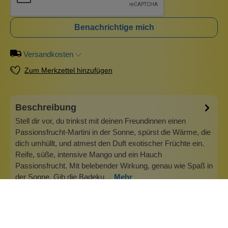
Benachrichtige mich
Versandkosten
Zum Merkzettel hinzufügen
Beschreibung
Stell dir vor, du trinkst mit deinen Freundinnen einen
Passionsfrucht-Martini in der Sonne, spürst die Wärme, die
dich umhüllt, und atmest den Duft exotischer Früchte ein.
Reife, süße, intensive Mango und ein Hauch
Passionsfrucht. Mit belebender Wirkung, genau wie Spaß in
der Sonne. Gib die Badeku…
Mehr
Info zu Bomb Cosmetics
Badebomben Wir bieten dir eine große Auswahl der tollen