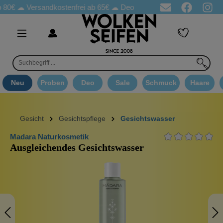
☁
Versandkostenfrei ab 65€
☁ Deo Proben in jeder Bestellung
☁
Neu
Proben
Deo
Sale
Schmuck
Haare
Gesicht
Gesichtspflege
Gesichtswasser
Madara Naturkosmetik
Ausgleichendes Gesichtswasser