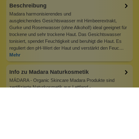
Beschreibung
Madara harmonisierendes und
ausgleichendes Gesichtswasser mit Himbeerextrakt,
Gurke und Rosenwasser (ohne Alkohol!) ideal geeignet für
trockene und sehr trockene Haut. Das Gesichtswasser
tonisiert, spendet Feuchtigkeit und beruhigt die Haut. Es
reguliert den pH-Wert der Haut und verstärkt den Feuc…
Mehr
Info zu Madara Naturkosmetik
MÁDARA - Organic Skincare Madara Produkte sind
zertifizierte Naturkosmetik aus Lettland -
verantwortungsvoll und nachhaltig. Der Leitsatz von
Madara "Luxury goes deeper than skin", zu deutsch "Luxus
geht unter die Haut", bedeutet übersetzt in etwa soviel,
dass gute Pflege auch unter die Haut geht.…
Inhaltsstoffe