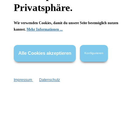
Privatsphäre.
Wir verwenden Cookies, damit du unsere Seite bestmöglich nutzen
kannst.
Mehr Informationen ...
Vertrag widerrufen
* Alle Preise inkl. gesetzl. Mehrwertsteuer zzgl.
Versandkosten
,
Alle Cookies akzeptieren
Konfigurieren
wenn nicht anders angegeben.
Impressum
Datenschutz