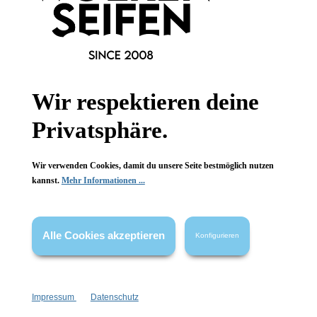
Informationen
Wir respektieren deine
Gesetzliche Informationen
Privatsphäre.
Wissenswertes
Wir verwenden Cookies, damit du unsere Seite bestmöglich nutzen
kannst.
Mehr Informationen ...
FAQ
Alle Cookies akzeptieren
Konfigurieren
Vertrag widerrufen
Impressum
Datenschutz
* Alle Preise inkl. gesetzl. Mehrwertsteuer zzgl.
Versandkosten
,