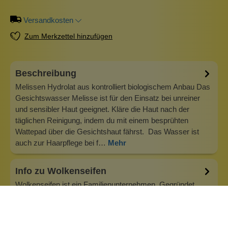
Versandkosten
Zum Merkzettel hinzufügen
Beschreibung
Melissen Hydrolat aus kontrolliert biologischem Anbau Das
Gesichtswasser Melisse ist für den Einsatz bei unreiner
und sensibler Haut geeignet. Kläre die Haut nach der
täglichen Reinigung, indem du mit einem besprühten
Wattepad über die Gesichtshaut fährst. Das Wasser ist
auch zur Haarpflege bei f…
Mehr
Info zu Wolkenseifen
Wolkenseifen ist ein Familienunternehmen. Gegründet
wurde es von Anne Merz (damals noch Anne Schaaf) im
Jahr 2008. Als Alleinerziehende zog sie die kleine Firma
nebenberuflich hoch. Der Zuspruch unserer Kunden gibt ihr