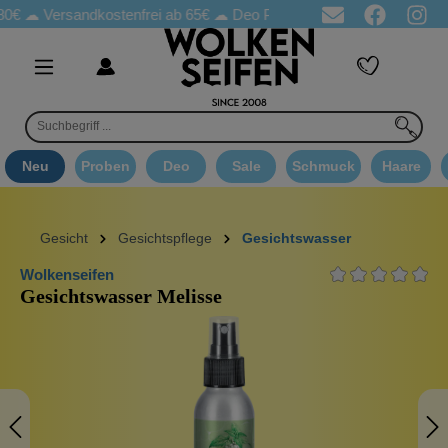
Versandkostenfrei ab 65€
☁ Deo Proben in jeder Bestellung
☁ G
Neu
Proben
Deo
Sale
Schmuck
Haare
Gesicht
Gesichtspflege
Gesichtswasser
Wolkenseifen
Gesichtswasser Melisse