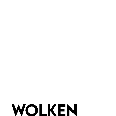
feuchtigkeitsspendend
ohne Duftstoffe
Haar & Haut-Typ:
für jede Haut
Marke:
Wolkenseifen
Material:
Metall
Newsletter abonnieren!