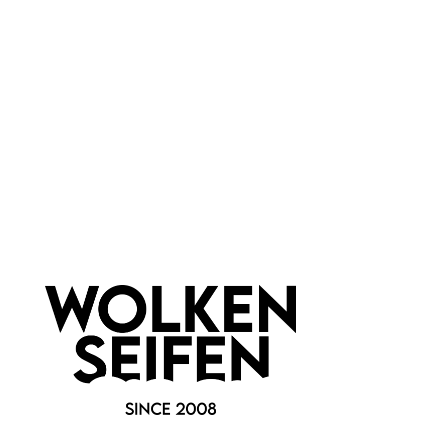
witzige Idee
super sticky
Überraschung!
1 Stück
Inhalt:
9,99 €*
Hinzufügen