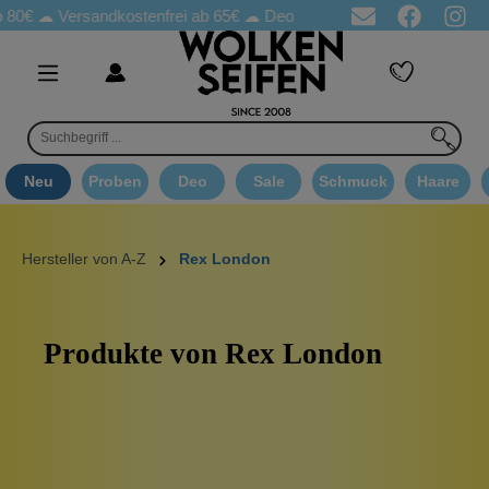
80€ ☁
Versandkostenfrei ab 65€
☁ Deo Proben in jeder Bestellung
Neu
Proben
Deo
Sale
Schmuck
Haare
Hersteller von A-Z
Rex London
Produkte von Rex London