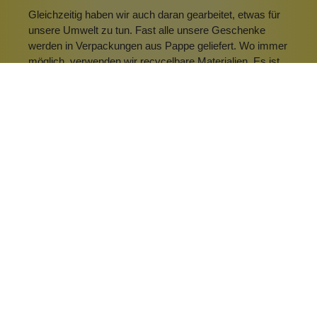
Gleichzeitig haben wir auch daran gearbeitet, etwas für
unsere Umwelt zu tun. Fast alle unsere Geschenke
werden in Verpackungen aus Pappe geliefert. Wo immer
möglich, verwenden wir recycelbare Materialien. Es ist
unser Ziel, Plastik völlig aus unserem
Verpackungsprozess verbannt zu haben.
Herstellerangaben:
Rex International Ltd.
Unit 3 - 4 Allied Way
London W3 0RL
UK
contact@rexlondon.com
EU-Verantwortlich:
Rex London BV
Groeneweg 17