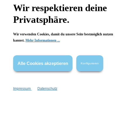
Newsletter abonnieren!
Wir respektieren deine
Privatsphäre.
Wir verwenden Cookies, damit du unsere Seite bestmöglich nutzen
kannst.
Mehr Informationen ...
Informationen
Gesetzliche Informationen
Alle Cookies akzeptieren
Konfigurieren
Wissenswertes
Impressum
Datenschutz
FAQ
Vertrag widerrufen