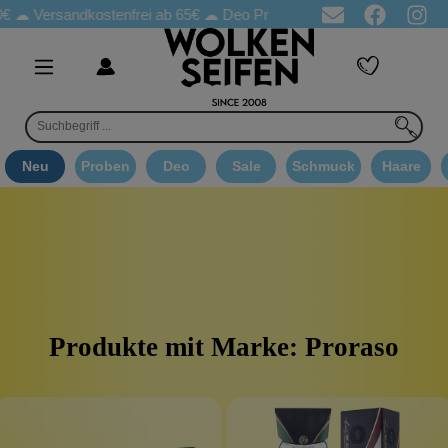
☁
Versandkostenfrei ab 65€
☁ Deo Proben in jeder Bestellung
☁ 
Neu
Proben
Deo
Sale
Schmuck
Haare
Produkte mit Marke: Proraso