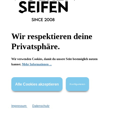
WHITE Rasiercreme
WHITE Rasierschaum
Wir respektieren deine
mit Haferöl
mit Sheabutter
Privatsphäre.
stabiler Schaum
fertiger Schaum
ohne Alkohol
mit Grünem Tee
Wir verwenden Cookies, damit du unsere Seite bestmöglich nutzen
kannst.
Mehr Informationen ...
150 ml
300 ml
Inhalt:
(53,27 €*/l)
Inhalt:
(26,63 €*/l)
7,99 €*
7,99 €*
Hinzufügen
Hinzufügen
Alle Cookies akzeptieren
Konfigurieren
Impressum
Datenschutz