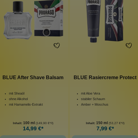
BLUE After Shave Balsam
BLUE Rasiercreme Protect
mit Sheaöl
mit Aloe Vera
ohne Alkohol
stabiler Schaum
mit Hamamelis-Extrakt
Amber + Moschus
100 ml
150 ml
Inhalt:
(149,90 €*/l)
Inhalt:
(53,27 €*/l)
14,99 €*
7,99 €*