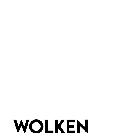
WHITE After Shave Balsam
WHITE Pre Shave Creme
mit Sheaöl
mit Haferöl
ohne Alkohol
für empfindliche Haut
mit Grünem Tee
ohne Alkohol
100 ml
100 ml
Inhalt:
(149,90 €*/l)
Inhalt:
(109,90 €*/l)
14,99 €*
10,99 €*
Hinzufügen
Hinzufügen