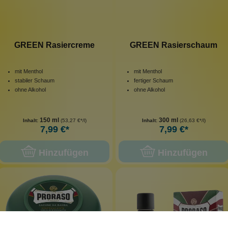
GREEN Rasiercreme
GREEN Rasierschaum
mit Menthol
mit Menthol
stabiler Schaum
fertiger Schaum
ohne Alkohol
ohne Alkohol
150 ml
300 ml
Inhalt:
(53,27 €*/l)
Inhalt:
(26,63 €*/l)
7,99 €*
7,99 €*
Hinzufügen
Hinzufügen