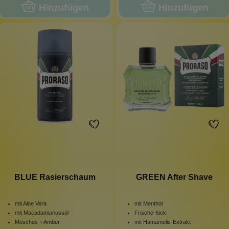
Hinzufügen
Hinzufügen
BLUE Rasierschaum
GREEN After Shave
mit Aloe Vera
mit Menthol
mit Macadamianussöl
Frische-Kick
Moschus + Amber
mit Hamamelis-Extrakt