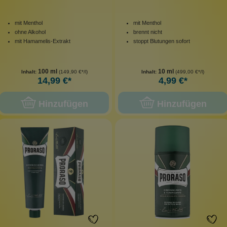
mit Menthol
mit Menthol
ohne Alkohol
brennt nicht
mit Hamamelis-Extrakt
stoppt Blutungen sofort
100 ml
10 ml
Inhalt:
(149,90 €*/l)
Inhalt:
(499,00 €*/l)
14,99 €*
4,99 €*
Hinzufügen
Hinzufügen