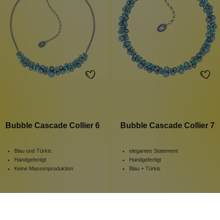
Bubble Cascade Collier 6
Bubble Cascade Collier 7
Blau und Türkis
elegantes Statement
Handgefertigt
Handgefertigt
Keine Massenproduktion
Blau + Türkis
1 Stück
1 Stück
Inhalt:
Inhalt:
129,00 €*
259,00 €*