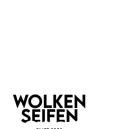
Bubble Cascade Ohrstecker
Bubble Cascade Ring 1
7
Grau-Weiß-Design
eleganter Alltagsring
Glitzersteinchen
Handgefertigt
Opal-Schimmer
Blau + Türkis
1 Stück
1 Stück
Inhalt:
Inhalt:
44,90 €*
29,90 €*