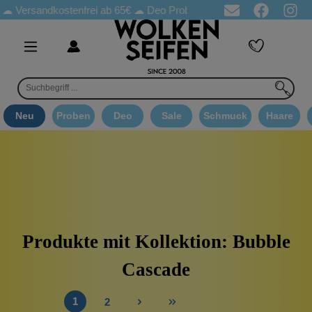
ersandkostenfrei ab 65€
☁ Deo Proben in jeder Bestellung
☁ G
Neu
Proben
Deo
Sale
Schmuck
Haare
Produkte mit Kollektion: Bubble
Cascade
1
2