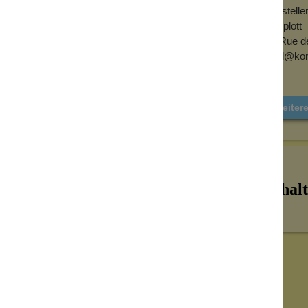
Herstell
n farbintensiven Linien der Marke und greift
Konplott
nander übergehender Blasen. Runde Formen,
6, Rue d
e lebendige, fast fließende Optik.
mail@kon
 Übergänge
hiedlich großer, runder Elemente
, die wie
ch und organisch gehalten, wodurch eine
Weiter
ten Kristallen
ingen und Ketten
Inhalt
nie statisch, sondern immer in Bewegung.
retation von Schmuck
. Während andere
se Linie auf Bewegung, Transparenz und Farbe.