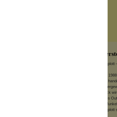
Herst
Konplott 
Seit 1988
aus handg
tt
außergewö
Stück wird
inen, die in der Sonne funkeln und
jedes Out
ehörigen
Ring
, den
Ohrringen
und
Ob funkel
Konplott 
fe mit spielerischer Leichtigkeit