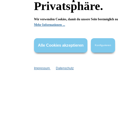
Privatsphäre.
Eckdaten:
Farben: Blau / Metallfarbe: Silber
Länge: 18,00 cm / Breite: 1,10 cm
Wir verwenden Cookies, damit du unsere Seite bestmöglich n
Gewicht: 14,30 g
Beschichtete Glasperlen. Facettierte Steine aus Kristallglas.
Mehr Informationen ...
Alle Cookies akzeptieren
Konfigurieren
Merkmale
Impressum
Datenschutz
Kollektion:
Bubble Cascade
Marke:
Konplott
Metallfarbe:
Silber