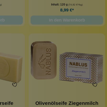
Inhalt:
120 g
g)
(74,92 €*/kg)
8,99 €*
orb
In den Warenkorb
seife
Olivenölseife Ziegenmilch