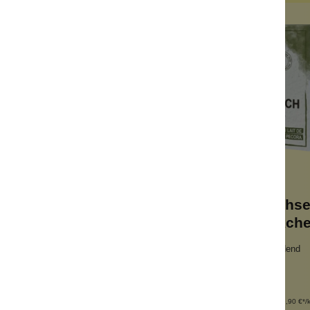
chseife Lindenblüte
Schafmilchse
Maiglöckch
tigkeitsspendend
feuchtigkeitsspendend
seife
Milchseife
ede Haut
für jede Haut
nhalt:
100 g
Inhalt:
100 g
(49,90 €*/kg)
(49,90 €*/