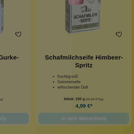
Gurke-
Schafmilchseife Himbeer-
Spritz
fruchtig-süß
Sommerseife
erfrischender Duft
Inhalt:
100 g
kg)
(49,90 €*/kg)
4,99 €*
orb
In den Warenkorb