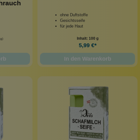
hrauch
ohne Duftstoffe
Gesichtsseife
für jede Haut
Inhalt:
100 g
kg)
5,99 €*
orb
In den Warenkorb