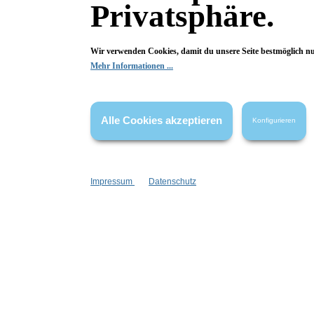
Privatsphäre.
Wir verwenden Cookies, damit du unsere Seite bestmöglich n
Mehr Informationen ...
Alle Cookies akzeptieren
Konfigurieren
Schafmilchseife Granatapfel
Schafmil
feuchtigkeitsspendend
feuch
Impressum
Datenschutz
Milchseife
Milch
für jede Haut
für j
Inhalt:
100 g
I
(49,90 €*/kg)
4,99 €*
In den Warenkorb
In