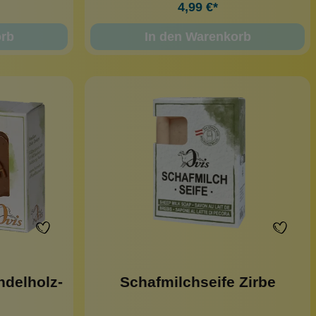
4,99 €*
orb
In den Warenkorb
ndelholz-
Schafmilchseife Zirbe