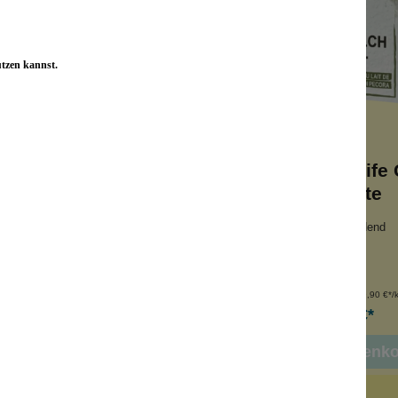
utzen kannst.
chseife Grapefruit-
Schafmilchseife 
Alge
Limette
tigkeitsspendend
feuchtigkeitsspendend
seife
Milchseife
ede Haut
für jede Haut
nhalt:
100 g
Inhalt:
100 g
(49,90 €*/kg)
(49,90 €*/
4,99 €*
4,99 €*
 den Warenkorb
In den Warenk