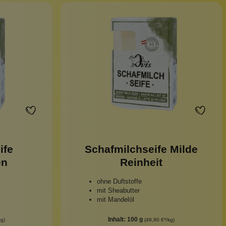
ife
Schafmilchseife Milde
en
Reinheit
ohne Duftstoffe
mit Sheabutter
mit Mandelöl
Inhalt:
100 g
kg)
(49,90 €*/kg)