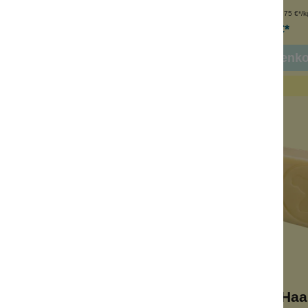
nhalt:
80 g
Inhalt:
80 g
(98,75 €*/kg)
(98,75 €*/k
7,90 €*
7,90 €*
In den Warenk
ch-Haarseife Hanf +
Kamelmilch-Haar