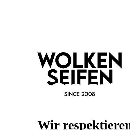
Schafmilch-Küchenseife
Schafm
entfernt Gerüche
feuch
mit Kaffeepulver
Milch
mit Mandelöl
für j
Inhalt:
100 g
I
(49,90 €*/kg)
4,99 €*
In den Warenkorb
In
Wir respektiere