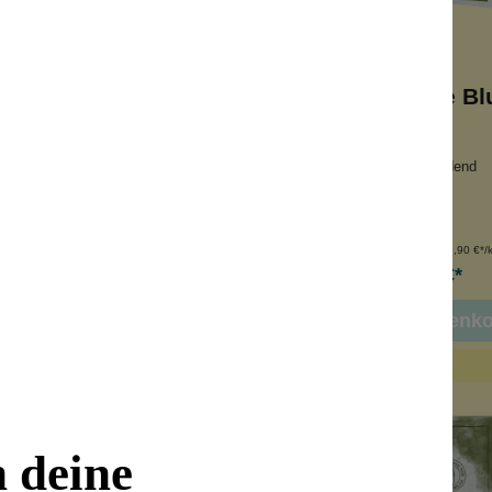
ilch-Peeling-Seife
Schafmilchseife Bl
Sanddorn
tigkeitsspendend
feuchtigkeitsspendend
seife
Milchseife
ede Haut
für jede Haut
nhalt:
100 g
Inhalt:
100 g
(49,90 €*/kg)
(49,90 €*/
4,99 €*
4,99 €*
 den Warenkorb
In den Warenk
n deine