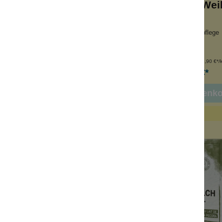
Teebaumöl
Sandelholz + Wei
eife mit Milchfett
exotischer Duft
igend
auch für Gesichtspflege
ter Schaum
kaltgesiedet
nhalt:
100 g
Inhalt:
100 g
(89,90 €*/kg)
(89,90 €*/
8,99 €*
8,99 €*
 den Warenkorb
In den Warenk