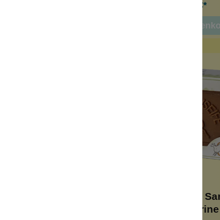
4,99 €*
4,99 €*
 den Warenkorb
In den Warenk
fmilchseife Rose
Schafmilchseife Sa
Mandarine