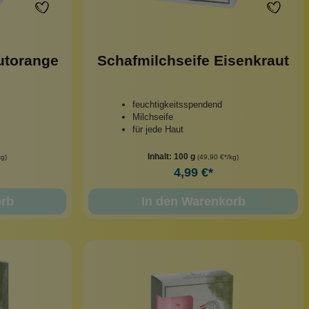
utorange
Schafmilchseife Eisenkraut
feuchtigkeitsspendend
Milchseife
für jede Haut
Inhalt:
100 g
kg)
(49,90 €*/kg)
4,99 €*
orb
In den Warenkorb