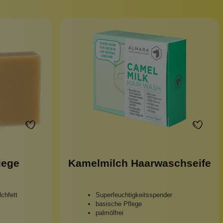
Pinzetten
Pomade
Insektenstiche
Sonnenschutz
Taschen
rscrub
Körperpuder
urbeutel
Pinsel
Nachfüllpackungen
Haargummis und Spangen
Rasur
iege
Kamelmilch Haarwaschseife
Sonnenschutz
chfett
Superfeuchtigkeitsspender
basische Pflege
palmölfrei