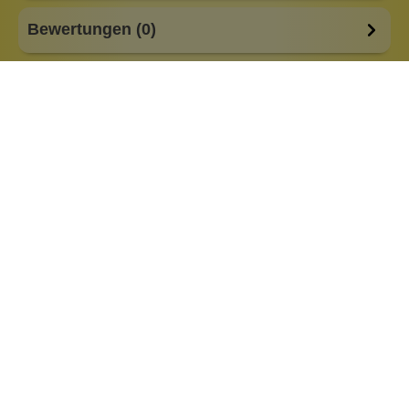
Bewertungen (0)
Fragen & Antworten (1)
Besonderheiten:
Milchseife
alkoholfrei
basisch
feste Form
low Waste
plastikfreie Verpackung
Haar & Haut-Typ:
für jedes Haar
Marke:
Almara Seifen