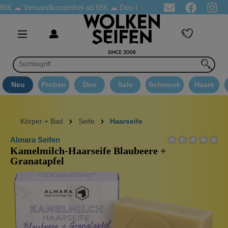
Versandkostenfrei ab 65€
☁ Deo Proben in jeder Bestellung
☁ 
Neu
Proben
Deo
Sale
Schmuck
Haare
Körper + Bad
Seife
Haarseife
Almara Seifen
Kamelmilch-Haarseife Blaubeere +
Granatapfel