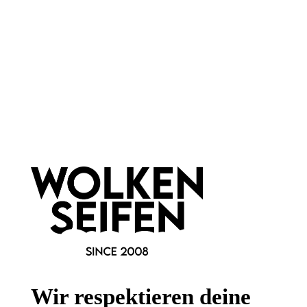
Rinse
bei Haarseifen-Benutzung
leckerer Apfelduft
sorgt für Kämmbarkeit
60 g
150 ml
Inhalt:
(149,83 €*/kg)
Inhalt:
(73,27 €*/l)
8,99 €*
10,99 €*
Hinzufügen
Hinzufügen
Newsletter abonnieren!
Wir respektieren deine