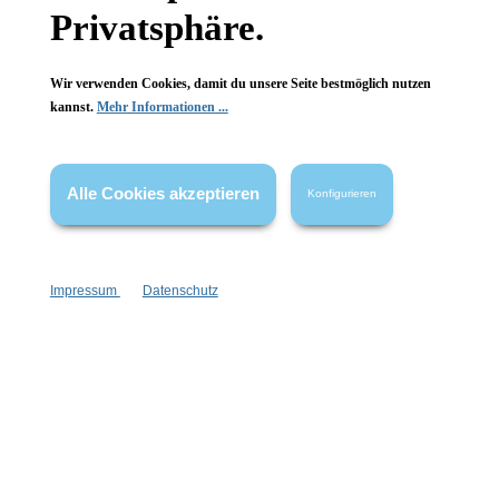
Privatsphäre.
Wir verwenden Cookies, damit du unsere Seite bestmöglich nutzen
kannst.
Mehr Informationen ...
Informationen
Gesetzliche Informationen
Alle Cookies akzeptieren
Konfigurieren
Wissenswertes
FAQ
Impressum
Datenschutz
Vertrag widerrufen
* Alle Preise inkl. gesetzl. Mehrwertsteuer zzgl.
Versandkosten
,
wenn nicht anders angegeben.