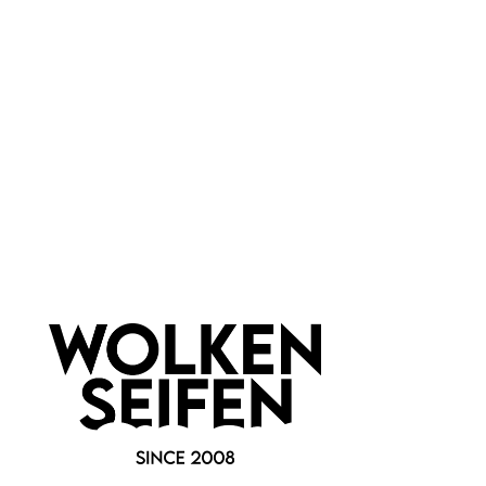
25 ml
50 ml
25 ml
50 ml
Wolkenseifen
Wolkenseifen
Deocreme Anno 1950
Deocreme High Spirits
aluminiumsalzfrei
spritzig zitrisch
spritziger Duft
sehr ergiebig
sehr ergiebig
wasserfreie Formulierung
25 ml
25 ml
Inhalt:
(299,60 €*/l)
Inhalt:
(299,60 €*/l)
7,49 €*
7,49 €*