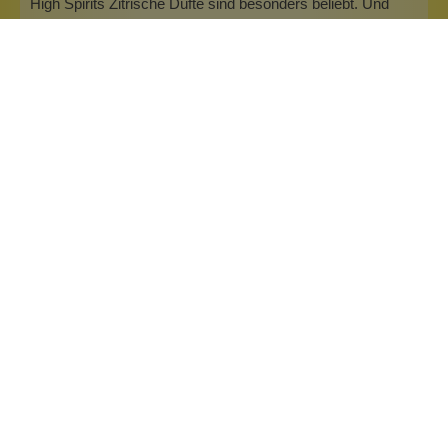
High Spirits Zitrische Düfte sind besonders beliebt. Und
leider sind sie normalerweise sehr flüchtig. Aber wir sind ja
nicht normal! Zitronig, mit leichter Ingwer Schärfe. Sportlich
frisch, angeneh…
Mehr
Info zu Wolkenseifen
Wolkenseifen ist ein Familienunternehmen. Gegründet
wurde es von Anne Merz (damals noch Anne Schaaf) im
Jahr 2008. Als Alleinerziehende zog sie die kleine Firma
nebenberuflich hoch. Der Zuspruch unserer Kunden gibt ihr
bis heute das gute Gefühl, dass sich all das gelohnt hat und
wir freuen uns, je…
Inhaltsstoffe
Bewertungen (16)