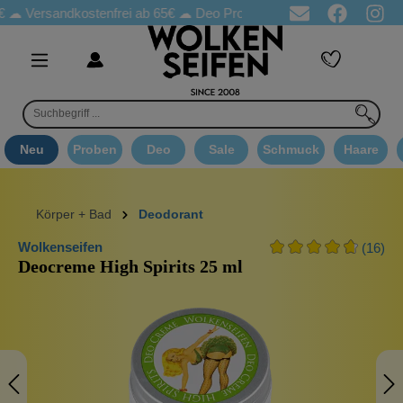
Versandkostenfrei ab 65€
☁ Deo Proben in jeder Bestellung
☁ 
Neu
Proben
Deo
Sale
Schmuck
Haare
Körper + Bad
Deodorant
Wolkenseifen
(16)
Deocreme High Spirits 25 ml