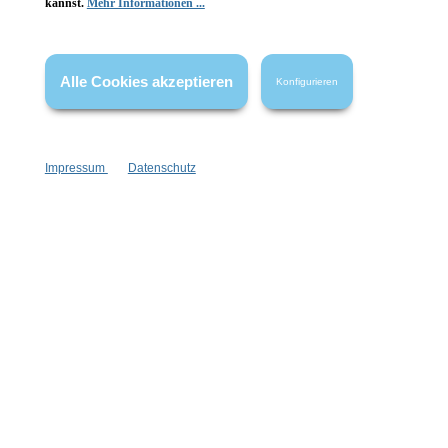
kannst.
Mehr Informationen ...
Wissenswertes
FAQ
Alle Cookies akzeptieren
Konfigurieren
Impressum
Datenschutz
Vertrag widerrufen
* Alle Preise inkl. gesetzl. Mehrwertsteuer zzgl.
Versandkosten
,
wenn nicht anders angegeben.