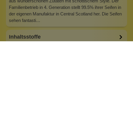
aus wunderschönen Zutaten mit schottischem Style. Der
Familienbetrieb in 4. Generation stellt 99.5% ihrer Seifen in
der eigenen Manufaktur in Central Scotland her. Die Seifen
sehen fantasti…
Inhaltsstoffe
Bewertungen (0)
Fragen & Antworten (0)
Auswahl:
The Manhattan
Besonderheiten:
alkoholfrei
basisch