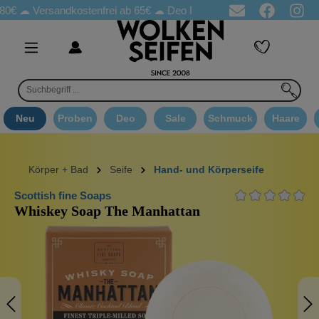
Versandkostenfrei ab 65€
☁ Deo Proben in jeder Bestellung
☁ 
Neu
Proben
Deo
Sale
Schmuck
Haare
Körper + Bad
Seife
Hand- und Körperseife
Scottish fine Soaps
Whiskey Soap The Manhattan