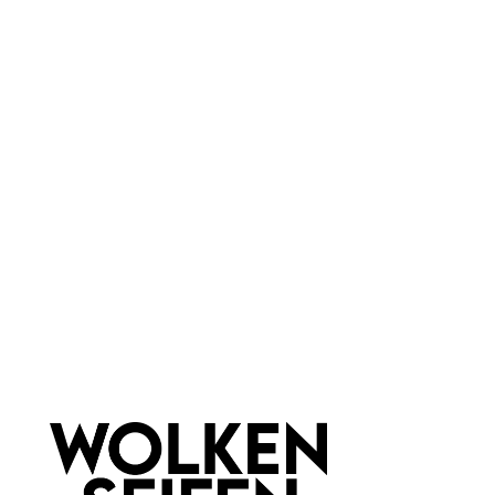
Wolkenseifen
Travertin Seifenablage
Travertin Seifenablage
rechteckig
quadratisch Braun
Naturstein
langlebig
sehr saugfähig
Naturmaterial
leicht zu reinigen
plastikfrei
1 Stück
1 Stück
Inhalt:
Inhalt:
6,99 €*
4,99 €*
Hinzufügen