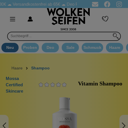
€ ☁
Versandkostenfrei ab 65€
☁ Deo Proben in jeder Bestellung
Neu
Proben
Deo
Sale
Schmuck
Haare
Haare
Shampoo
Mossa
Vitamin Shampoo
Certified
Skincare