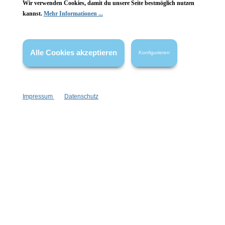
Wir verwenden Cookies, damit du unsere Seite bestmöglich nutzen
kannst.
Mehr Informationen ...
Vertrag widerrufen
* Alle Preise inkl. gesetzl. Mehrwertsteuer zzgl.
Versandkosten
,
Alle Cookies akzeptieren
Konfigurieren
wenn nicht anders angegeben.
Impressum
Datenschutz