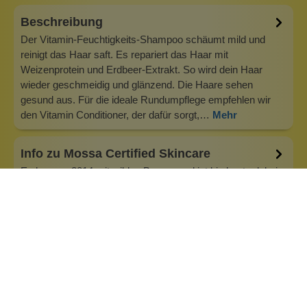
Beschreibung
Der Vitamin-Feuchtigkeits-Shampoo schäumt mild und
reinigt das Haar saft. Es repariert das Haar mit
Weizenprotein und Erdbeer-Extrakt. So wird dein Haar
wieder geschmeidig und glänzend. Die Haare sehen
gesund aus. Für die ideale Rundumpflege empfehlen wir
den Vitamin Conditioner, der dafür sorgt,…
Mehr
Info zu Mossa Certified Skincare
Es begann 2014 mit wilden Beeren und ist bis heute dabei
geblieben: Beste Beeren bedeuten beste Vitamine und
Nährstoffe für deine Haut! Wir lieben Wellness, gesunde
Entscheidungen und periodisieren authentische
Beziehungen im Leben. Wir kümmern uns um andere, uns
selbst, unsere Haut und unsere Umw…
Inhaltsstoffe